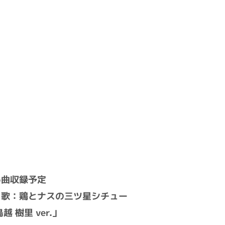
計6曲収録予定
！」歌：鶏とナスの三ツ星シチュー
越 樹里 ver.」