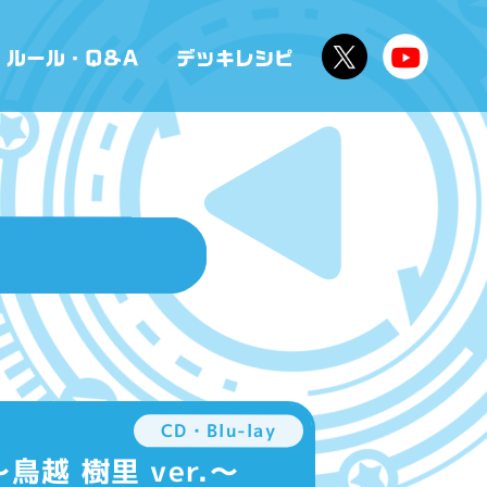
CD・Blu-lay
越 樹里 ver.～