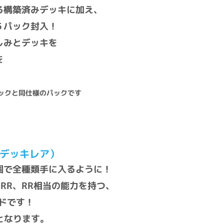
る構築済みデッキに加え、
５パック封入！
しみとデッキを
を
！
ックと同仕様のパックです
ルデッキレア）
個で全種類手に入るように！
RR、RR相当の能力を持つ、
ドです！
となります。