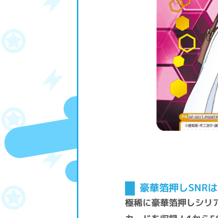
豪華箔押しSNRは
極稀に豪華箔押しシリ