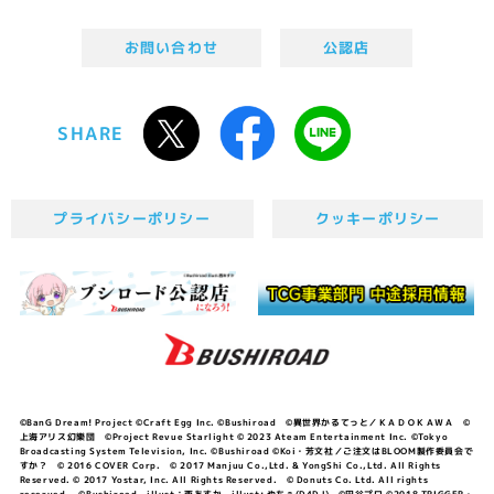
お問い合わせ
公認店
SHARE
プライバシーポリシー
クッキーポリシー
©BanG Dream! Project ©Craft Egg Inc. ©Bushiroad ©異世界かるてっと／ＫＡＤＯＫＡＷＡ ©
上海アリス幻樂団 ©Project Revue Starlight © 2023 Ateam Entertainment Inc. ©Tokyo
Broadcasting System Television, Inc. ©Bushiroad ©Koi・芳文社／ご注文はBLOOM製作委員会で
すか？ © 2016 COVER Corp. © 2017 Manjuu Co.,Ltd. & YongShi Co.,Ltd. All Rights
Reserved. © 2017 Yostar, Inc. All Rights Reserved. © Donuts Co. Ltd. All rights