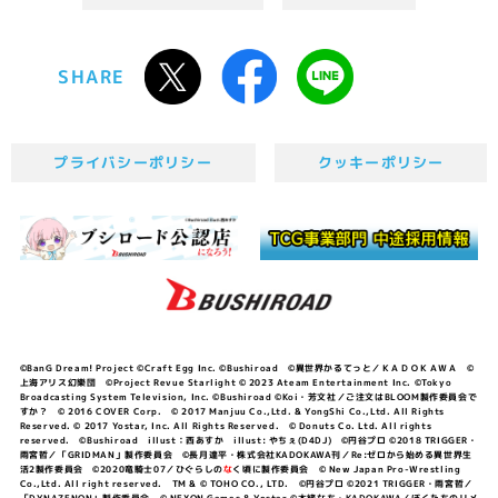
SHARE
プライバシーポリシー
クッキーポリシー
©BanG Dream! Project ©Craft Egg Inc. ©Bushiroad ©異世界かるてっと／ＫＡＤＯＫＡＷＡ ©
上海アリス幻樂団 ©Project Revue Starlight © 2023 Ateam Entertainment Inc. ©Tokyo
Broadcasting System Television, Inc. ©Bushiroad ©Koi・芳文社／ご注文はBLOOM製作委員会で
すか？ © 2016 COVER Corp. © 2017 Manjuu Co.,Ltd. & YongShi Co.,Ltd. All Rights
Reserved. © 2017 Yostar, Inc. All Rights Reserved. © Donuts Co. Ltd. All rights
reserved. ©Bushiroad illust：西あすか illust: やちぇ(D4DJ) ©円谷プロ ©2018 TRIGGER・
雨宮哲／「GRIDMAN」製作委員会 ©長月達平・株式会社KADOKAWA刊／Re:ゼロから始める異世界生
活2製作委員会 ©2020竜騎士07／ひぐらしの
な
く頃に製作委員会 © New Japan Pro-Wrestling
Co.,Ltd. All right reserved. TM & © TOHO CO., LTD. ©円谷プロ ©2021 TRIGGER・雨宮哲／