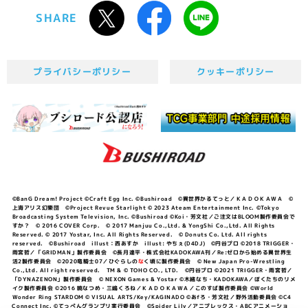
SHARE
プライバシーポリシー
クッキーポリシー
©BanG Dream! Project ©Craft Egg Inc. ©Bushiroad ©異世界かるてっと／ＫＡＤＯＫＡＷＡ ©
上海アリス幻樂団 ©Project Revue Starlight © 2023 Ateam Entertainment Inc. ©Tokyo
Broadcasting System Television, Inc. ©Bushiroad ©Koi・芳文社／ご注文はBLOOM製作委員会で
すか？ © 2016 COVER Corp. © 2017 Manjuu Co.,Ltd. & YongShi Co.,Ltd. All Rights
Reserved. © 2017 Yostar, Inc. All Rights Reserved. © Donuts Co. Ltd. All rights
reserved. ©Bushiroad illust：西あすか illust: やちぇ(D4DJ) ©円谷プロ ©2018 TRIGGER・
雨宮哲／「GRIDMAN」製作委員会 ©長月達平・株式会社KADOKAWA刊／Re:ゼロから始める異世界生
活2製作委員会 ©2020竜騎士07／ひぐらしの
な
く頃に製作委員会 © New Japan Pro-Wrestling
Co.,Ltd. All right reserved. TM & © TOHO CO., LTD. ©円谷プロ ©2021 TRIGGER・雨宮哲／
「DYNAZENON」製作委員会 © NEXON Games & Yostar ©木緒なち・KADOKAWA／ぼくたちのリメ
イク製作委員会 ©2016 暁なつめ・三嶋くろね／ＫＡＤＯＫＡＷＡ／このすば製作委員会 ©World
Wonder Ring STARDOM © VISUAL ARTS/Key/KAGINADO ©あfろ・芳文社／野外活動委員会 ©C4
Connect Inc. ©てっぺんグランプリ実行委員会 ©Spider Lily／アニプレックス・ABCアニメーショ