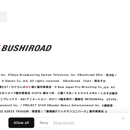
©Tokyo Broadcasting System Television, Inc. ©Bushiroad ©Koi・芳文社／
 © Donuts Co. Ltd. All rights reserved. ©Bushiroad illust：西あすか
竜騎士07／ひぐらしの
な
く頃に製作委員会 © New Japan Pro-Wrestling Co.,Ltd. All
OKAWA／ぼくたちのリメイク製作委員会 ©2016 暁なつめ・三嶋くろね／ＫＡＤＯＫＡＷＡ／このすば製作
 Lily／アニプレックス・ABCアニメーション・BS11 ©福本伸行／講談社 ®KODANSHA ©TYPE-
c. / PROJECT U149 ©Bandai Namco Entertainment Inc. ©硬梨菜・
©2023 TRIGGER・雨宮哲／「劇場版グリッドマンユニバース」製作委員会 ©
✕
Allow all
Deny
Show details