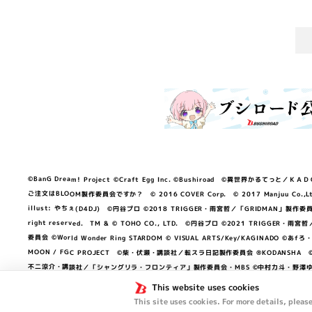
©BanG Dream! Project ©Craft Egg Inc. ©Bushiroad ©異世界かるてっと／ＫＡＤＯＫＡ
ご注文はBLOOM製作委員会ですか？ © 2016 COVER Corp. © 2017 Manjuu Co.,Ltd. & Yong
illust: やちぇ(D4DJ) ©円谷プロ ©2018 TRIGGER・雨宮哲／「GRIDMA
right reserved. TM & © TOHO CO., LTD. ©円谷プロ ©2021 TRI
委員会 ©World Wonder Ring STARDOM © VISUAL ARTS/Key/KAGINA
MOON / FGC PROJECT ©柴・伏瀬・講談社／転スラ日記製作委員会 ®KODANSHA ©2023 
不二涼介・講談社／「シャングリラ・フロンティア」製作委員会・MBS ©中村力斗・野澤ゆき
NEXON Games／アビドス商店街 ©プロジェクトラブライブ！蓮ノ空女学院スクール
This website uses cookies
This site uses cookies. For more details, pleas