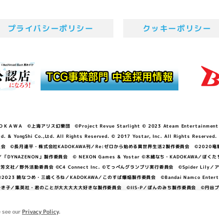
プライバシーポリシー
クッキーポリシー
ＷＡ ©上海アリス幻樂団 ©Project Revue Starlight © 2023 Ateam Entertainment Inc. 
Shi Co.,Ltd. All Rights Reserved. © 2017 Yostar, Inc. All Rights Reserved.
N」製作委員会 ©長月達平・株式会社KADOKAWA刊／Re:ゼロから始める異世界生活2製作委員会 ©2020
GGER・雨宮哲／「DYNAZENON」製作委員会 © NEXON Games & Yostar ©木緒なち・KAD
DO ©あfろ・芳文社／野外活動委員会 ©C4 Connect Inc. ©てっぺんグランプリ実行委員会 ©Spider
暁なつめ・三嶋くろね／KADOKAWA／このすば爆焔製作委員会 ©Bandai Namco Entertainment In
子／集英社・君のことが大大大大大好きな製作委員会 ©IIS-P／ぽんのみち製作委員会 ©円谷プロ 
アイドルクラブ ©「勇気爆発バーンブレイバーン」製作委員会
e see our
Privacy Policy
.