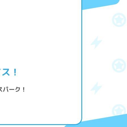
イス！
スパーク！