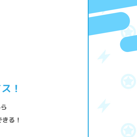
イス！
から
できる！
、