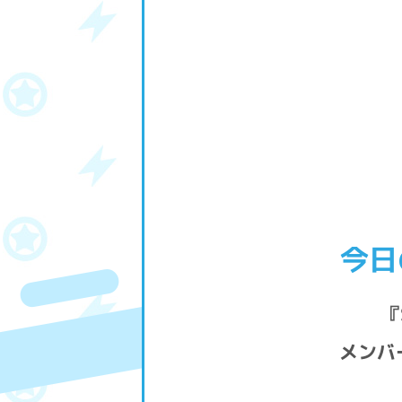
今日
『
メンバ