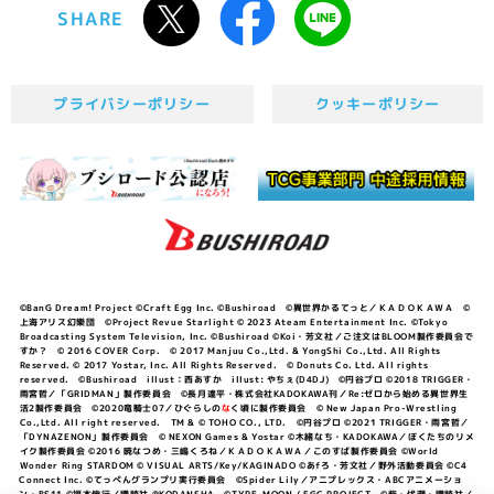
SHARE
プライバシーポリシー
クッキーポリシー
©BanG Dream! Project ©Craft Egg Inc. ©Bushiroad ©異世界かるてっと／ＫＡＤＯＫＡＷＡ ©
上海アリス幻樂団 ©Project Revue Starlight © 2023 Ateam Entertainment Inc. ©Tokyo
Broadcasting System Television, Inc. ©Bushiroad ©Koi・芳文社／ご注文はBLOOM製作委員会で
すか？ © 2016 COVER Corp. © 2017 Manjuu Co.,Ltd. & YongShi Co.,Ltd. All Rights
Reserved. © 2017 Yostar, Inc. All Rights Reserved. © Donuts Co. Ltd. All rights
reserved. ©Bushiroad illust：西あすか illust: やちぇ(D4DJ) ©円谷プロ ©2018 TRIGGER・
雨宮哲／「GRIDMAN」製作委員会 ©長月達平・株式会社KADOKAWA刊／Re:ゼロから始める異世界生
活2製作委員会 ©2020竜騎士07／ひぐらしの
な
く頃に製作委員会 © New Japan Pro-Wrestling
Co.,Ltd. All right reserved. TM & © TOHO CO., LTD. ©円谷プロ ©2021 TRIGGER・雨宮哲／
「DYNAZENON」製作委員会 © NEXON Games & Yostar ©木緒なち・KADOKAWA／ぼくたちのリメ
イク製作委員会 ©2016 暁なつめ・三嶋くろね／ＫＡＤＯＫＡＷＡ／このすば製作委員会 ©World
Wonder Ring STARDOM © VISUAL ARTS/Key/KAGINADO ©あfろ・芳文社／野外活動委員会 ©C4
Connect Inc. ©てっぺんグランプリ実行委員会 ©Spider Lily／アニプレックス・ABCアニメーショ