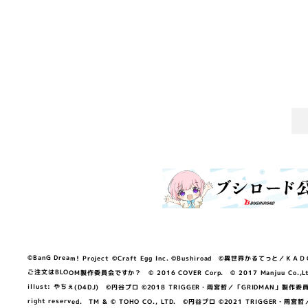
©BanG Dream! Project ©Craft Egg Inc. ©Bushiroad ©異世界かるてっと／ＫＡＤＯＫＡ
ご注文はBLOOM製作委員会ですか？ © 2016 COVER Corp. © 2017 Manjuu Co.,Ltd. & Yong
illust: やちぇ(D4DJ) ©円谷プロ ©2018 TRIGGER・雨宮哲／「GRIDMA
right reserved. TM & © TOHO CO., LTD. ©円谷プロ ©2021 TRI