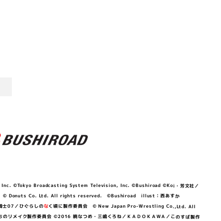
©Tokyo Broadcasting System Television, Inc. ©Bushiroad ©Koi・芳文社／
 © Donuts Co. Ltd. All rights reserved. ©Bushiroad illust：西あすか
竜騎士07／ひぐらしの
な
く頃に製作委員会 © New Japan Pro-Wrestling Co.,Ltd. All
OKAWA／ぼくたちのリメイク製作委員会 ©2016 暁なつめ・三嶋くろね／ＫＡＤＯＫＡＷＡ／このすば製作