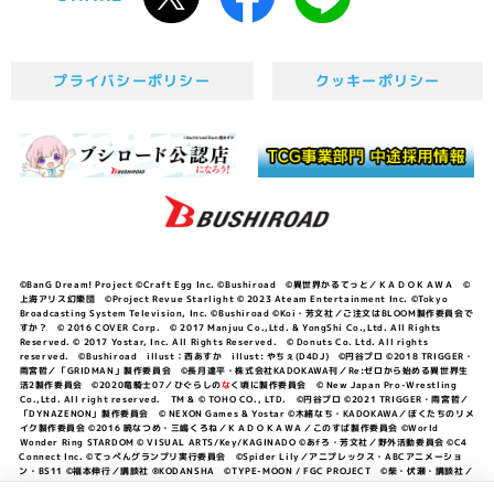
プライバシーポリシー
クッキーポリシー
©BanG Dream! Project ©Craft Egg Inc. ©Bushiroad ©異世界かるてっと／ＫＡＤＯＫＡＷＡ ©
上海アリス幻樂団 ©Project Revue Starlight © 2023 Ateam Entertainment Inc. ©Tokyo
Broadcasting System Television, Inc. ©Bushiroad ©Koi・芳文社／ご注文はBLOOM製作委員会で
すか？ © 2016 COVER Corp. © 2017 Manjuu Co.,Ltd. & YongShi Co.,Ltd. All Rights
Reserved. © 2017 Yostar, Inc. All Rights Reserved. © Donuts Co. Ltd. All rights
reserved. ©Bushiroad illust：西あすか illust: やちぇ(D4DJ) ©円谷プロ ©2018 TRIGGER・
雨宮哲／「GRIDMAN」製作委員会 ©長月達平・株式会社KADOKAWA刊／Re:ゼロから始める異世界生
活2製作委員会 ©2020竜騎士07／ひぐらしの
な
く頃に製作委員会 © New Japan Pro-Wrestling
Co.,Ltd. All right reserved. TM & © TOHO CO., LTD. ©円谷プロ ©2021 TRIGGER・雨宮哲／
「DYNAZENON」製作委員会 © NEXON Games & Yostar ©木緒なち・KADOKAWA／ぼくたちのリメ
イク製作委員会 ©2016 暁なつめ・三嶋くろね／ＫＡＤＯＫＡＷＡ／このすば製作委員会 ©World
Wonder Ring STARDOM © VISUAL ARTS/Key/KAGINADO ©あfろ・芳文社／野外活動委員会 ©C4
Connect Inc. ©てっぺんグランプリ実行委員会 ©Spider Lily／アニプレックス・ABCアニメーショ
ン・BS11 ©福本伸行／講談社 ®KODANSHA ©TYPE-MOON / FGC PROJECT ©柴・伏瀬・講談社／
転スラ日記製作委員会 ®KODANSHA ©2023 暁なつめ・三嶋くろね／KADOKAWA／このすば爆焔製作