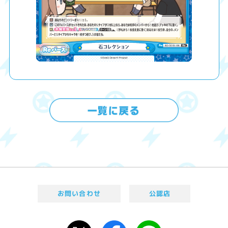
お問い合わせ
公認店