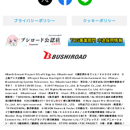
プライバシーポリシー
クッキーポリシー
©BanG Dream! Project ©Craft Egg Inc. ©Bushiroad ©異世界かるてっと／ＫＡＤＯＫＡＷＡ ©
上海アリス幻樂団 ©Project Revue Starlight © 2023 Ateam Entertainment Inc. ©Tokyo
Broadcasting System Television, Inc. ©Bushiroad ©Koi・芳文社／ご注文はBLOOM製作委員会で
すか？ © 2016 COVER Corp. © 2017 Manjuu Co.,Ltd. & YongShi Co.,Ltd. All Rights
Reserved. © 2017 Yostar, Inc. All Rights Reserved. © Donuts Co. Ltd. All rights
reserved. ©Bushiroad illust：西あすか illust: やちぇ(D4DJ) ©円谷プロ ©2018 TRIGGER・
雨宮哲／「GRIDMAN」製作委員会 ©長月達平・株式会社KADOKAWA刊／Re:ゼロから始める異世界生
活2製作委員会 ©2020竜騎士07／ひぐらしの
な
く頃に製作委員会 © New Japan Pro-Wrestling
Co.,Ltd. All right reserved. TM & © TOHO CO., LTD. ©円谷プロ ©2021 TRIGGER・雨宮哲／
「DYNAZENON」製作委員会 © NEXON Games & Yostar ©木緒なち・KADOKAWA／ぼくたちのリメ
イク製作委員会 ©2016 暁なつめ・三嶋くろね／ＫＡＤＯＫＡＷＡ／このすば製作委員会 ©World
Wonder Ring STARDOM © VISUAL ARTS/Key/KAGINADO ©あfろ・芳文社／野外活動委員会 ©C4
Connect Inc. ©てっぺんグランプリ実行委員会 ©Spider Lily／アニプレックス・ABCアニメーショ
ン・BS11 ©福本伸行／講談社 ®KODANSHA ©TYPE-MOON / FGC PROJECT ©柴・伏瀬・講談社／
転スラ日記製作委員会 ®KODANSHA ©2023 暁なつめ・三嶋くろね／KADOKAWA／このすば爆焔製作