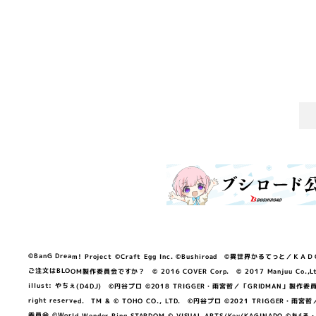
©BanG Dream! Project ©Craft Egg Inc. ©Bushiroad ©異世界かるてっと／ＫＡＤＯＫＡ
ご注文はBLOOM製作委員会ですか？ © 2016 COVER Corp. © 2017 Manjuu Co.,Ltd. & Yong
illust: やちぇ(D4DJ) ©円谷プロ ©2018 TRIGGER・雨宮哲／「GRIDMA
right reserved. TM & © TOHO CO., LTD. ©円谷プロ ©2021 TRI
委員会 ©World Wonder Ring STARDOM © VISUAL ARTS/Key/KAGINA