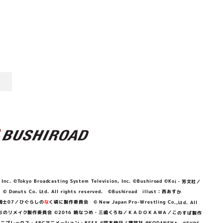
©Tokyo Broadcasting System Television, Inc. ©Bushiroad ©Koi・芳文社／
 © Donuts Co. Ltd. All rights reserved. ©Bushiroad illust：西あすか
竜騎士07／ひぐらしの
な
く頃に製作委員会 © New Japan Pro-Wrestling Co.,Ltd. All
OKAWA／ぼくたちのリメイク製作委員会 ©2016 暁なつめ・三嶋くろね／ＫＡＤＯＫＡＷＡ／このすば製作
 Lily／アニプレックス・ABCアニメーション・BS11 ©福本伸行／講談社 ®KODANSHA ©TYPE-