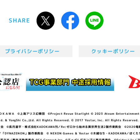
SHARE
プライバシーポリシー
クッキーポリシー
ＷＡ ©上海アリス幻樂団 ©Project Revue Starlight © 2023 Ateam Entertainment Inc. 
Shi Co.,Ltd. All Rights Reserved. © 2017 Yostar, Inc. All Rights Reserved.
N」製作委員会 ©長月達平・株式会社KADOKAWA刊／Re:ゼロから始める異世界生活2製作委員会 ©2020
GGER・雨宮哲／「DYNAZENON」製作委員会 © NEXON Games & Yostar ©木緒なち・KAD
DO ©あfろ・芳文社／野外活動委員会 ©C4 Connect Inc. ©てっぺんグランプリ実行委員会 ©Spider