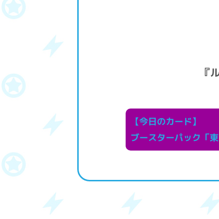
『
【今日のカード】
ブースターパック「東方P