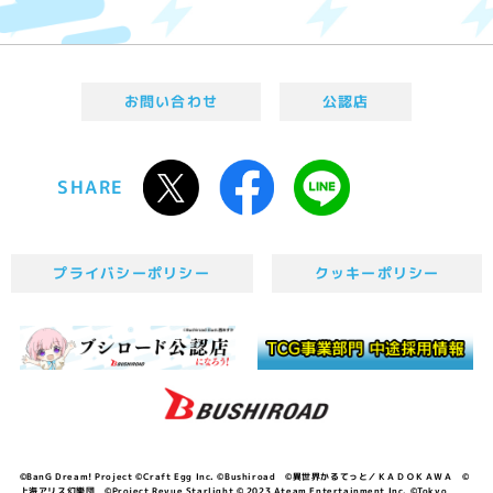
お問い合わせ
公認店
SHARE
プライバシーポリシー
クッキーポリシー
©BanG Dream! Project ©Craft Egg Inc. ©Bushiroad ©異世界かるてっと／ＫＡＤＯＫＡＷＡ ©
上海アリス幻樂団 ©Project Revue Starlight © 2023 Ateam Entertainment Inc. ©Tokyo