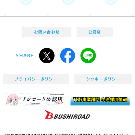
お問い合わせ
公認店
SHARE
プライバシーポリシー
クッキーポリシー
©BanG Dream! Project ©Craft Egg Inc. ©Bushiroad ©異世界かるてっと／ＫＡＤＯＫＡＷＡ ©