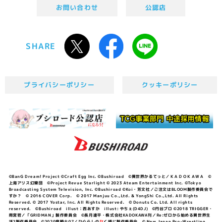
お問い合わせ
公認店
SHARE
プライバシーポリシー
クッキーポリシー
©BanG Dream! Project ©Craft Egg Inc. ©Bushiroad ©異世界かるてっと／ＫＡＤＯＫＡＷＡ ©
上海アリス幻樂団 ©Project Revue Starlight © 2023 Ateam Entertainment Inc. ©Tokyo
Broadcasting System Television, Inc. ©Bushiroad ©Koi・芳文社／ご注文はBLOOM製作委員会で
すか？ © 2016 COVER Corp. © 2017 Manjuu Co.,Ltd. & YongShi Co.,Ltd. All Rights
Reserved. © 2017 Yostar, Inc. All Rights Reserved. © Donuts Co. Ltd. All rights
reserved. ©Bushiroad illust：西あすか illust: やちぇ(D4DJ) ©円谷プロ ©2018 TRIGGER・
雨宮哲／「GRIDMAN」製作委員会 ©長月達平・株式会社KADOKAWA刊／Re:ゼロから始める異世界生
活2製作委員会 ©2020竜騎士07／ひぐらしの
な
く頃に製作委員会 © New Japan Pro-Wrestling