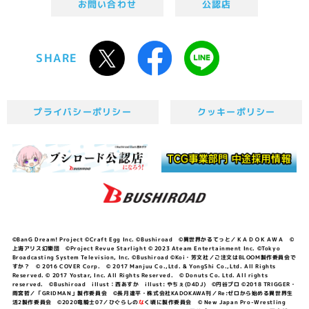
お問い合わせ
公認店
SHARE
プライバシーポリシー
クッキーポリシー
©BanG Dream! Project ©Craft Egg Inc. ©Bushiroad ©異世界かるてっと／ＫＡＤＯＫＡＷＡ ©
上海アリス幻樂団 ©Project Revue Starlight © 2023 Ateam Entertainment Inc. ©Tokyo
Broadcasting System Television, Inc. ©Bushiroad ©Koi・芳文社／ご注文はBLOOM製作委員会で
すか？ © 2016 COVER Corp. © 2017 Manjuu Co.,Ltd. & YongShi Co.,Ltd. All Rights
Reserved. © 2017 Yostar, Inc. All Rights Reserved. © Donuts Co. Ltd. All rights
reserved. ©Bushiroad illust：西あすか illust: やちぇ(D4DJ) ©円谷プロ ©2018 TRIGGER・
雨宮哲／「GRIDMAN」製作委員会 ©長月達平・株式会社KADOKAWA刊／Re:ゼロから始める異世界生
活2製作委員会 ©2020竜騎士07／ひぐらしの
な
く頃に製作委員会 © New Japan Pro-Wrestling