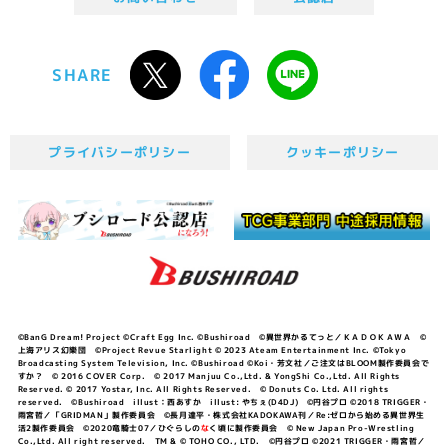
SHARE
プライバシーポリシー
クッキーポリシー
©BanG Dream! Project ©Craft Egg Inc. ©Bushiroad ©異世界かるてっと／ＫＡＤＯＫＡＷＡ ©
上海アリス幻樂団 ©Project Revue Starlight © 2023 Ateam Entertainment Inc. ©Tokyo
Broadcasting System Television, Inc. ©Bushiroad ©Koi・芳文社／ご注文はBLOOM製作委員会で
すか？ © 2016 COVER Corp. © 2017 Manjuu Co.,Ltd. & YongShi Co.,Ltd. All Rights
Reserved. © 2017 Yostar, Inc. All Rights Reserved. © Donuts Co. Ltd. All rights
reserved. ©Bushiroad illust：西あすか illust: やちぇ(D4DJ) ©円谷プロ ©2018 TRIGGER・
雨宮哲／「GRIDMAN」製作委員会 ©長月達平・株式会社KADOKAWA刊／Re:ゼロから始める異世界生
活2製作委員会 ©2020竜騎士07／ひぐらしの
な
く頃に製作委員会 © New Japan Pro-Wrestling
Co.,Ltd. All right reserved. TM & © TOHO CO., LTD. ©円谷プロ ©2021 TRIGGER・雨宮哲／