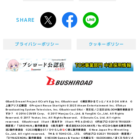
SHARE
プライバシーポリシー
クッキーポリシー
©BanG Dream! Project ©Craft Egg Inc. ©Bushiroad ©異世界かるてっと／ＫＡＤＯＫＡＷＡ ©
上海アリス幻樂団 ©Project Revue Starlight © 2023 Ateam Entertainment Inc. ©Tokyo
Broadcasting System Television, Inc. ©Bushiroad ©Koi・芳文社／ご注文はBLOOM製作委員会で
すか？ © 2016 COVER Corp. © 2017 Manjuu Co.,Ltd. & YongShi Co.,Ltd. All Rights
Reserved. © 2017 Yostar, Inc. All Rights Reserved. © Donuts Co. Ltd. All rights
reserved. ©Bushiroad illust：西あすか illust: やちぇ(D4DJ) ©円谷プロ ©2018 TRIGGER・
雨宮哲／「GRIDMAN」製作委員会 ©長月達平・株式会社KADOKAWA刊／Re:ゼロから始める異世界生
活2製作委員会 ©2020竜騎士07／ひぐらしの
な
く頃に製作委員会 © New Japan Pro-Wrestling
Co.,Ltd. All right reserved. TM & © TOHO CO., LTD. ©円谷プロ ©2021 TRIGGER・雨宮哲／
「DYNAZENON」製作委員会 © NEXON Games & Yostar ©木緒なち・KADOKAWA／ぼくたちのリメ