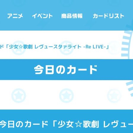
カード「少女☆歌劇 レヴュースタァライト -Re LIVE-」
(木)今日のカード「少女☆歌劇 レヴュ