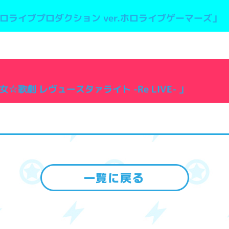
ロライブプロダクション ver.ホロライブゲーマーズ」
歌劇 レヴュースタァライト -Re LIVE- 」