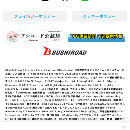
プライバシーポリシー
クッキーポリシー
©BanG Dream! Project ©Craft Egg Inc. ©Bushiroad ©異世界かるてっと／ＫＡＤＯＫＡＷＡ ©
上海アリス幻樂団 ©Project Revue Starlight © 2023 Ateam Entertainment Inc. ©Tokyo
Broadcasting System Television, Inc. ©Bushiroad ©Koi・芳文社／ご注文はBLOOM製作委員会で
すか？ © 2016 COVER Corp. © 2017 Manjuu Co.,Ltd. & YongShi Co.,Ltd. All Rights
Reserved. © 2017 Yostar, Inc. All Rights Reserved. © Donuts Co. Ltd. All rights
reserved. ©Bushiroad illust：西あすか illust: やちぇ(D4DJ) ©円谷プロ ©2018 TRIGGER・
雨宮哲／「GRIDMAN」製作委員会 ©長月達平・株式会社KADOKAWA刊／Re:ゼロから始める異世界生
活2製作委員会 ©2020竜騎士07／ひぐらしの
な
く頃に製作委員会 © New Japan Pro-Wrestling
Co.,Ltd. All right reserved. TM & © TOHO CO., LTD. ©円谷プロ ©2021 TRIGGER・雨宮哲／
「DYNAZENON」製作委員会 © NEXON Games & Yostar ©木緒なち・KADOKAWA／ぼくたちのリメ
イク製作委員会 ©2016 暁なつめ・三嶋くろね／ＫＡＤＯＫＡＷＡ／このすば製作委員会 ©World
Wonder Ring STARDOM © VISUAL ARTS/Key/KAGINADO ©あfろ・芳文社／野外活動委員会 ©C4
Connect Inc. ©てっぺんグランプリ実行委員会 ©Spider Lily／アニプレックス・ABCアニメーショ
ン・BS11 ©福本伸行／講談社 ®KODANSHA ©TYPE-MOON / FGC PROJECT ©柴・伏瀬・講談社／
転スラ日記製作委員会 ®KODANSHA ©2023 暁なつめ・三嶋くろね／KADOKAWA／このすば爆焔製作
委員会 ©Bandai Namco Entertainment Inc. / PROJECT U149 ©Bandai Namco
✕