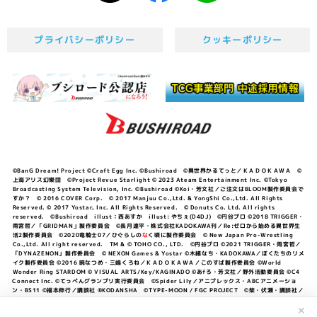
プライバシーポリシー
クッキーポリシー
©BanG Dream! Project ©Craft Egg Inc. ©Bushiroad ©異世界かるてっと／ＫＡＤＯＫＡＷＡ ©
上海アリス幻樂団 ©Project Revue Starlight © 2023 Ateam Entertainment Inc. ©Tokyo
Broadcasting System Television, Inc. ©Bushiroad ©Koi・芳文社／ご注文はBLOOM製作委員会で
すか？ © 2016 COVER Corp. © 2017 Manjuu Co.,Ltd. & YongShi Co.,Ltd. All Rights
Reserved. © 2017 Yostar, Inc. All Rights Reserved. © Donuts Co. Ltd. All rights
reserved. ©Bushiroad illust：西あすか illust: やちぇ(D4DJ) ©円谷プロ ©2018 TRIGGER・
雨宮哲／「GRIDMAN」製作委員会 ©長月達平・株式会社KADOKAWA刊／Re:ゼロから始める異世界生
活2製作委員会 ©2020竜騎士07／ひぐらしの
な
く頃に製作委員会 © New Japan Pro-Wrestling
Co.,Ltd. All right reserved. TM & © TOHO CO., LTD. ©円谷プロ ©2021 TRIGGER・雨宮哲／
「DYNAZENON」製作委員会 © NEXON Games & Yostar ©木緒なち・KADOKAWA／ぼくたちのリメ
イク製作委員会 ©2016 暁なつめ・三嶋くろね／ＫＡＤＯＫＡＷＡ／このすば製作委員会 ©World
Wonder Ring STARDOM © VISUAL ARTS/Key/KAGINADO ©あfろ・芳文社／野外活動委員会 ©C4
Connect Inc. ©てっぺんグランプリ実行委員会 ©Spider Lily／アニプレックス・ABCアニメーショ
ン・BS11 ©福本伸行／講談社 ®KODANSHA ©TYPE-MOON / FGC PROJECT ©柴・伏瀬・講談社／
転スラ日記製作委員会 ®KODANSHA ©2023 暁なつめ・三嶋くろね／KADOKAWA／このすば爆焔製作
委員会 ©Bandai Namco Entertainment Inc. / PROJECT U149 ©Bandai Namco
✕