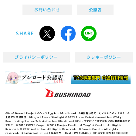
お問い合わせ
公認店
SHARE
プライバシーポリシー
クッキーポリシー
©BanG Dream! Project ©Craft Egg Inc. ©Bushiroad ©異世界かるてっと／ＫＡＤＯＫＡＷＡ ©
上海アリス幻樂団 ©Project Revue Starlight © 2023 Ateam Entertainment Inc. ©Tokyo
Broadcasting System Television, Inc. ©Bushiroad ©Koi・芳文社／ご注文はBLOOM製作委員会で
すか？ © 2016 COVER Corp. © 2017 Manjuu Co.,Ltd. & YongShi Co.,Ltd. All Rights
Reserved. © 2017 Yostar, Inc. All Rights Reserved. © Donuts Co. Ltd. All rights
reserved. ©Bushiroad illust：西あすか illust: やちぇ(D4DJ) ©円谷プロ ©2018 TRIGGER・