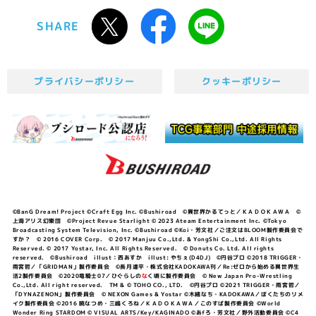
SHARE
プライバシーポリシー
クッキーポリシー
©BanG Dream! Project ©Craft Egg Inc. ©Bushiroad ©異世界かるてっと／ＫＡＤＯＫＡＷＡ ©
上海アリス幻樂団 ©Project Revue Starlight © 2023 Ateam Entertainment Inc. ©Tokyo
Broadcasting System Television, Inc. ©Bushiroad ©Koi・芳文社／ご注文はBLOOM製作委員会で
すか？ © 2016 COVER Corp. © 2017 Manjuu Co.,Ltd. & YongShi Co.,Ltd. All Rights
Reserved. © 2017 Yostar, Inc. All Rights Reserved. © Donuts Co. Ltd. All rights
reserved. ©Bushiroad illust：西あすか illust: やちぇ(D4DJ) ©円谷プロ ©2018 TRIGGER・
雨宮哲／「GRIDMAN」製作委員会 ©長月達平・株式会社KADOKAWA刊／Re:ゼロから始める異世界生
活2製作委員会 ©2020竜騎士07／ひぐらしの
な
く頃に製作委員会 © New Japan Pro-Wrestling
Co.,Ltd. All right reserved. TM & © TOHO CO., LTD. ©円谷プロ ©2021 TRIGGER・雨宮哲／
「DYNAZENON」製作委員会 © NEXON Games & Yostar ©木緒なち・KADOKAWA／ぼくたちのリメ
イク製作委員会 ©2016 暁なつめ・三嶋くろね／ＫＡＤＯＫＡＷＡ／このすば製作委員会 ©World
Wonder Ring STARDOM © VISUAL ARTS/Key/KAGINADO ©あfろ・芳文社／野外活動委員会 ©C4