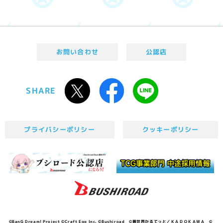
お問い合わせ
公認店
SHARE
プライバシーポリシー
クッキーポリシー
©BanG Dream! Project ©Craft Egg Inc. ©Bushiroad ©異世界かるてっと／ＫＡＤＯＫＡＷＡ ©