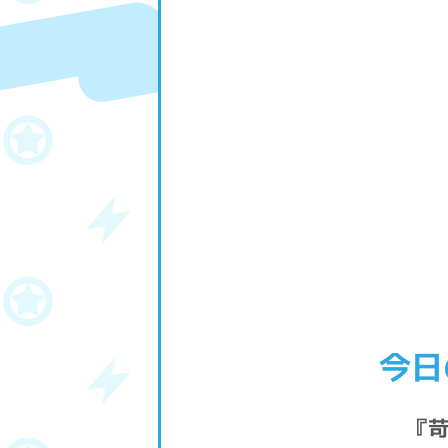
今日
『苛