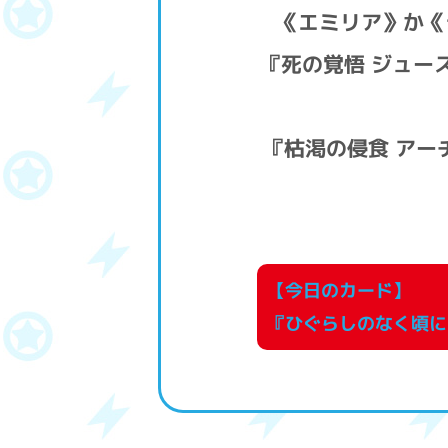
《エミリア》か《
『死の覚悟 ジュー
『枯渇の侵食 アー
【今日のカード】
『ひぐらしのなく頃に