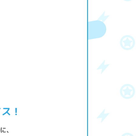
イス！
時に、