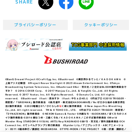
SHARE
プライバシーポリシー
クッキーポリシー
©BanG Dream! Project ©Craft Egg Inc. ©Bushiroad ©異世界かるてっと／ＫＡＤＯＫＡＷＡ ©
上海アリス幻樂団 ©Project Revue Starlight © 2023 Ateam Entertainment Inc. ©Tokyo
Broadcasting System Television, Inc. ©Bushiroad ©Koi・芳文社／ご注文はBLOOM製作委員会で
すか？ © 2016 COVER Corp. © 2017 Manjuu Co.,Ltd. & YongShi Co.,Ltd. All Rights
Reserved. © 2017 Yostar, Inc. All Rights Reserved. © Donuts Co. Ltd. All rights
reserved. ©Bushiroad illust：西あすか illust: やちぇ(D4DJ) ©円谷プロ ©2018 TRIGGER・
雨宮哲／「GRIDMAN」製作委員会 ©長月達平・株式会社KADOKAWA刊／Re:ゼロから始める異世界生
活2製作委員会 ©2020竜騎士07／ひぐらしの
な
く頃に製作委員会 © New Japan Pro-Wrestling
Co.,Ltd. All right reserved. TM & © TOHO CO., LTD. ©円谷プロ ©2021 TRIGGER・雨宮哲／
「DYNAZENON」製作委員会 © NEXON Games & Yostar ©木緒なち・KADOKAWA／ぼくたちのリメ
イク製作委員会 ©2016 暁なつめ・三嶋くろね／ＫＡＤＯＫＡＷＡ／このすば製作委員会 ©World
Wonder Ring STARDOM © VISUAL ARTS/Key/KAGINADO ©あfろ・芳文社／野外活動委員会 ©C4
Connect Inc. ©てっぺんグランプリ実行委員会 ©Spider Lily／アニプレックス・ABCアニメーショ
ン・BS11 ©福本伸行／講談社 ®KODANSHA ©TYPE-MOON / FGC PROJECT ©柴・伏瀬・講談社／