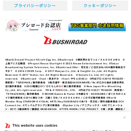
プライバシーポリシー
クッキーポリシー
©BanG Dream! Project ©Craft Egg Inc. ©Bushiroad ©異世界かるてっと／ＫＡＤＯＫＡＷＡ ©
上海アリス幻樂団 ©Project Revue Starlight © 2023 Ateam Entertainment Inc. ©Tokyo
Broadcasting System Television, Inc. ©Bushiroad ©Koi・芳文社／ご注文はBLOOM製作委員会で
すか？ © 2016 COVER Corp. © 2017 Manjuu Co.,Ltd. & YongShi Co.,Ltd. All Rights
Reserved. © 2017 Yostar, Inc. All Rights Reserved. © Donuts Co. Ltd. All rights
reserved. ©Bushiroad illust：西あすか illust: やちぇ(D4DJ) ©円谷プロ ©2018 TRIGGER・
雨宮哲／「GRIDMAN」製作委員会 ©長月達平・株式会社KADOKAWA刊／Re:ゼロから始める異世界生
活2製作委員会 ©2020竜騎士07／ひぐらしの
な
く頃に製作委員会 © New Japan Pro-Wrestling
Co.,Ltd. All right reserved. TM & © TOHO CO., LTD. ©円谷プロ ©2021 TRIGGER・雨宮哲／
「DYNAZENON」製作委員会 © NEXON Games & Yostar ©木緒なち・KADOKAWA／ぼくたちのリメ
イク製作委員会 ©2016 暁なつめ・三嶋くろね／ＫＡＤＯＫＡＷＡ／このすば製作委員会 ©World
Wonder Ring STARDOM © VISUAL ARTS/Key/KAGINADO ©あfろ・芳文社／野外活動委員会 ©C4
Connect Inc. ©てっぺんグランプリ実行委員会 ©Spider Lily／アニプレックス・ABCアニメーショ
ン・BS11 ©福本伸行／講談社 ®KODANSHA ©TYPE-MOON / FGC PROJECT ©柴・伏瀬・講談社／
転スラ日記製作委員会 ®KODANSHA ©2023 暁なつめ・三嶋くろね／KADOKAWA／このすば爆焔製作
委員会 ©Bandai Namco Entertainment Inc. / PROJECT U149 ©Bandai Namco
✕
Entertainment Inc. ©硬梨菜・不二涼介・講談社／「シャングリラ・フロンティア」製作委員会・MBS
©中村力斗・野澤ゆき子／集英社・君のことが大大大大大好きな製作委員会 ©IIS-P／ぽんのみち製作委
This website uses cookies
員会 ©円谷プロ ©2023 TRIGGER・雨宮哲／「劇場版グリッドマンユニバース」製作委員会 © NEXON