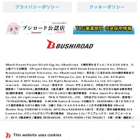
プライバシーポリシー
クッキーポリシー
©BanG Dream! Project ©Craft Egg Inc. ©Bushiroad ©異世界かるてっと／ＫＡＤＯＫＡＷＡ ©
上海アリス幻樂団 ©Project Revue Starlight © 2023 Ateam Entertainment Inc. ©Tokyo
Broadcasting System Television, Inc. ©Bushiroad ©Koi・芳文社／ご注文はBLOOM製作委員会で
すか？ © 2016 COVER Corp. © 2017 Manjuu Co.,Ltd. & YongShi Co.,Ltd. All Rights
Reserved. © 2017 Yostar, Inc. All Rights Reserved. © Donuts Co. Ltd. All rights
reserved. ©Bushiroad illust：西あすか illust: やちぇ(D4DJ) ©円谷プロ ©2018 TRIGGER・
雨宮哲／「GRIDMAN」製作委員会 ©長月達平・株式会社KADOKAWA刊／Re:ゼロから始める異世界生
活2製作委員会 ©2020竜騎士07／ひぐらしの
な
く頃に製作委員会 © New Japan Pro-Wrestling
Co.,Ltd. All right reserved. TM & © TOHO CO., LTD. ©円谷プロ ©2021 TRIGGER・雨宮哲／
「DYNAZENON」製作委員会 © NEXON Games & Yostar ©木緒なち・KADOKAWA／ぼくたちのリメ
イク製作委員会 ©2016 暁なつめ・三嶋くろね／ＫＡＤＯＫＡＷＡ／このすば製作委員会 ©World
Wonder Ring STARDOM © VISUAL ARTS/Key/KAGINADO ©あfろ・芳文社／野外活動委員会 ©C4
Connect Inc. ©てっぺんグランプリ実行委員会 ©Spider Lily／アニプレックス・ABCアニメーショ
ン・BS11 ©福本伸行／講談社 ®KODANSHA ©TYPE-MOON / FGC PROJECT ©柴・伏瀬・講談社／
転スラ日記製作委員会 ®KODANSHA ©2023 暁なつめ・三嶋くろね／KADOKAWA／このすば爆焔製作
✕
委員会 ©Bandai Namco Entertainment Inc. / PROJECT U149 ©Bandai Namco
Entertainment Inc. ©硬梨菜・不二涼介・講談社／「シャングリラ・フロンティア」製作委員会・MBS
This website uses cookies
©中村力斗・野澤ゆき子／集英社・君のことが大大大大大好きな製作委員会 ©IIS-P／ぽんのみち製作委
員会 ©円谷プロ ©2023 TRIGGER・雨宮哲／「劇場版グリッドマンユニバース」製作委員会 © NEXON