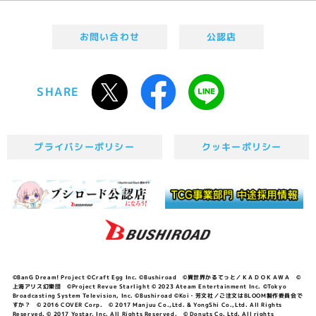
お問い合わせ
公認店
SHARE
プライバシーポリシー
クッキーポリシー
©BanG Dream! Project ©Craft Egg Inc. ©Bushiroad ©異世界かるてっと／ＫＡＤＯＫＡＷＡ ©
上海アリス幻樂団 ©Project Revue Starlight © 2023 Ateam Entertainment Inc. ©Tokyo
Broadcasting System Television, Inc. ©Bushiroad ©Koi・芳文社／ご注文はBLOOM製作委員会で
すか？ © 2016 COVER Corp. © 2017 Manjuu Co.,Ltd. & YongShi Co.,Ltd. All Rights
Reserved. © 2017 Yostar, Inc. All Rights Reserved. © Donuts Co. Ltd. All rights