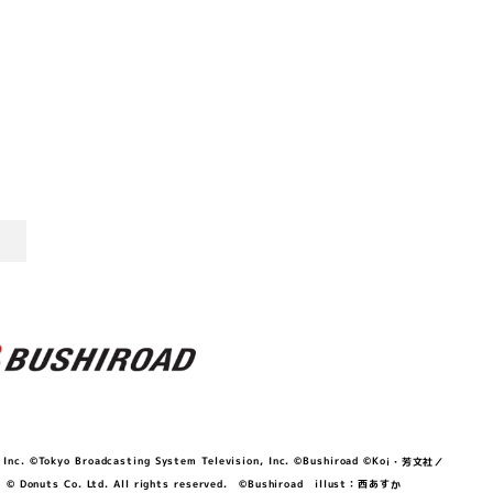
©Tokyo Broadcasting System Television, Inc. ©Bushiroad ©Koi・芳文社／
 © Donuts Co. Ltd. All rights reserved. ©Bushiroad illust：西あすか