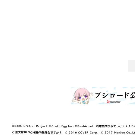
©BanG Dream! Project ©Craft Egg Inc. ©Bushiroad ©異世界かるてっと／ＫＡＤＯＫＡ
ご注文はBLOOM製作委員会ですか？ © 2016 COVER Corp. © 2017 Manjuu Co.,Ltd. & Yong