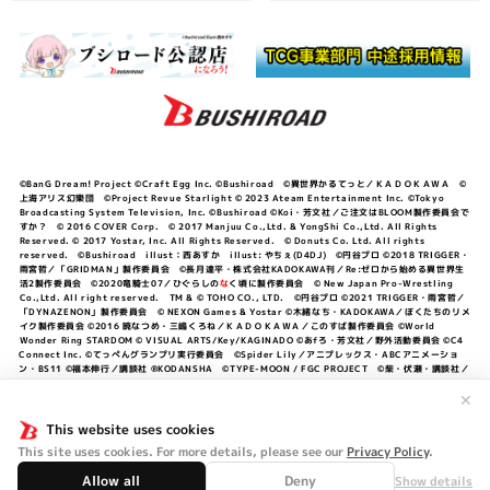
©BanG Dream! Project ©Craft Egg Inc. ©Bushiroad ©異世界かるてっと／ＫＡＤＯＫＡＷＡ ©
上海アリス幻樂団 ©Project Revue Starlight © 2023 Ateam Entertainment Inc. ©Tokyo
Broadcasting System Television, Inc. ©Bushiroad ©Koi・芳文社／ご注文はBLOOM製作委員会で
すか？ © 2016 COVER Corp. © 2017 Manjuu Co.,Ltd. & YongShi Co.,Ltd. All Rights
Reserved. © 2017 Yostar, Inc. All Rights Reserved. © Donuts Co. Ltd. All rights
reserved. ©Bushiroad illust：西あすか illust: やちぇ(D4DJ) ©円谷プロ ©2018 TRIGGER・
雨宮哲／「GRIDMAN」製作委員会 ©長月達平・株式会社KADOKAWA刊／Re:ゼロから始める異世界生
活2製作委員会 ©2020竜騎士07／ひぐらしの
な
く頃に製作委員会 © New Japan Pro-Wrestling
Co.,Ltd. All right reserved. TM & © TOHO CO., LTD. ©円谷プロ ©2021 TRIGGER・雨宮哲／
「DYNAZENON」製作委員会 © NEXON Games & Yostar ©木緒なち・KADOKAWA／ぼくたちのリメ
イク製作委員会 ©2016 暁なつめ・三嶋くろね／ＫＡＤＯＫＡＷＡ／このすば製作委員会 ©World
Wonder Ring STARDOM © VISUAL ARTS/Key/KAGINADO ©あfろ・芳文社／野外活動委員会 ©C4
Connect Inc. ©てっぺんグランプリ実行委員会 ©Spider Lily／アニプレックス・ABCアニメーショ
ン・BS11 ©福本伸行／講談社 ®KODANSHA ©TYPE-MOON / FGC PROJECT ©柴・伏瀬・講談社／
転スラ日記製作委員会 ®KODANSHA ©2023 暁なつめ・三嶋くろね／KADOKAWA／このすば爆焔製作
委員会 ©Bandai Namco Entertainment Inc. / PROJECT U149 ©Bandai Namco
✕
Entertainment Inc. ©硬梨菜・不二涼介・講談社／「シャングリラ・フロンティア」製作委員会・MBS
©中村力斗・野澤ゆき子／集英社・君のことが大大大大大好きな製作委員会 ©IIS-P／ぽんのみち製作委
This website uses cookies
員会 ©円谷プロ ©2023 TRIGGER・雨宮哲／「劇場版グリッドマンユニバース」製作委員会 © NEXON
This site uses cookies. For more details, please see our
Privacy Policy
.
Games／アビドス商店街 ©プロジェクトラブライブ！蓮ノ空女学院スクールアイドルクラブ ©「勇気爆
発バーンブレイバーン」製作委員会
Allow all
Deny
Show details