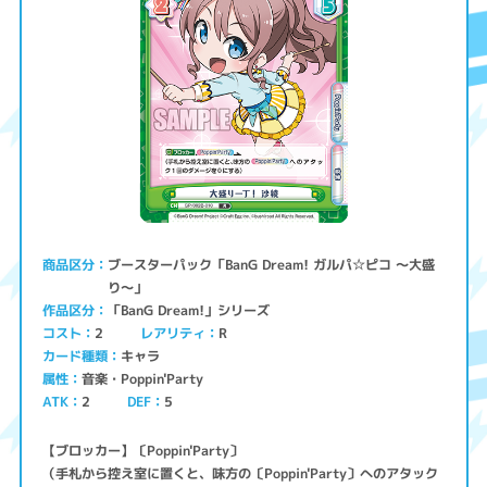
ブースターパック「BanG Dream! ガルパ☆ピコ ～大盛
商品区分
り～」
「BanG Dream!」シリーズ
作品区分
コスト
レアリティ
2
R
キャラ
カード種類
音楽・Poppin'Party
属性
ATK
2
5
DEF
【ブロッカー】〔Poppin'Party〕
（手札から控え室に置くと、味方の〔Poppin'Party〕へのアタック