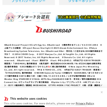
プライバシーポリシー
クッキーポリシー
©BanG Dream! Project ©Craft Egg Inc. ©Bushiroad ©異世界かるてっと／ＫＡＤＯＫＡＷＡ ©
上海アリス幻樂団 ©Project Revue Starlight © 2023 Ateam Entertainment Inc. ©Tokyo
Broadcasting System Television, Inc. ©Bushiroad ©Koi・芳文社／ご注文はBLOOM製作委員会で
すか？ © 2016 COVER Corp. © 2017 Manjuu Co.,Ltd. & YongShi Co.,Ltd. All Rights
Reserved. © 2017 Yostar, Inc. All Rights Reserved. © Donuts Co. Ltd. All rights
reserved. ©Bushiroad illust：西あすか illust: やちぇ(D4DJ) ©円谷プロ ©2018 TRIGGER・
雨宮哲／「GRIDMAN」製作委員会 ©長月達平・株式会社KADOKAWA刊／Re:ゼロから始める異世界生
活2製作委員会 ©2020竜騎士07／ひぐらしの
な
く頃に製作委員会 © New Japan Pro-Wrestling
Co.,Ltd. All right reserved. TM & © TOHO CO., LTD. ©円谷プロ ©2021 TRIGGER・雨宮哲／
「DYNAZENON」製作委員会 © NEXON Games & Yostar ©木緒なち・KADOKAWA／ぼくたちのリメ
イク製作委員会 ©2016 暁なつめ・三嶋くろね／ＫＡＤＯＫＡＷＡ／このすば製作委員会 ©World
Wonder Ring STARDOM © VISUAL ARTS/Key/KAGINADO ©あfろ・芳文社／野外活動委員会 ©C4
Connect Inc. ©てっぺんグランプリ実行委員会 ©Spider Lily／アニプレックス・ABCアニメーショ
ン・BS11 ©福本伸行／講談社 ®KODANSHA ©TYPE-MOON / FGC PROJECT ©柴・伏瀬・講談社／
転スラ日記製作委員会 ®KODANSHA ©2023 暁なつめ・三嶋くろね／KADOKAWA／このすば爆焔製作
委員会 ©Bandai Namco Entertainment Inc. / PROJECT U149 ©Bandai Namco
✕
Entertainment Inc. ©硬梨菜・不二涼介・講談社／「シャングリラ・フロンティア」製作委員会・MBS
©中村力斗・野澤ゆき子／集英社・君のことが大大大大大好きな製作委員会 ©IIS-P／ぽんのみち製作委
This website uses cookies
員会 ©円谷プロ ©2023 TRIGGER・雨宮哲／「劇場版グリッドマンユニバース」製作委員会 © NEXON
This site uses cookies. For more details, please see our
Privacy Policy
.
Games／アビドス商店街 ©プロジェクトラブライブ！蓮ノ空女学院スクールアイドルクラブ ©「勇気爆