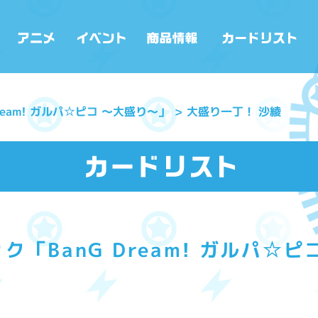
ream! ガルパ☆ピコ ～大盛り～」
大盛り一丁！ 沙綾
「BanG Dream! ガルパ☆