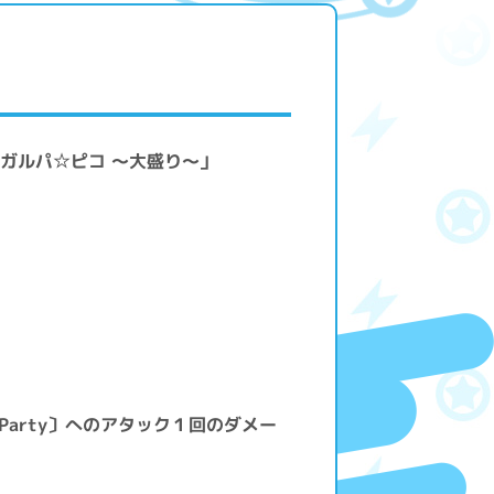
m! ガルパ☆ピコ ～大盛り～」
'Party〕へのアタック１回のダメー