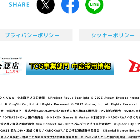
SHARE
プライバシーポリシー
クッキーポリシー
ＷＡ ©上海アリス幻樂団 ©Project Revue Starlight © 2023 Ateam Entertainment Inc. 
Shi Co.,Ltd. All Rights Reserved. © 2017 Yostar, Inc. All Rights Reserved.
N」製作委員会 ©長月達平・株式会社KADOKAWA刊／Re:ゼロから始める異世界生活2製作委員会 ©2020
GGER・雨宮哲／「DYNAZENON」製作委員会 © NEXON Games & Yostar ©木緒なち・KAD
DO ©あfろ・芳文社／野外活動委員会 ©C4 Connect Inc. ©てっぺんグランプリ実行委員会 ©Spider
暁なつめ・三嶋くろね／KADOKAWA／このすば爆焔製作委員会 ©Bandai Namco Entertainment In
子／集英社・君のことが大大大大大好きな製作委員会 ©IIS-P／ぽんのみち製作委員会 ©円谷プロ 