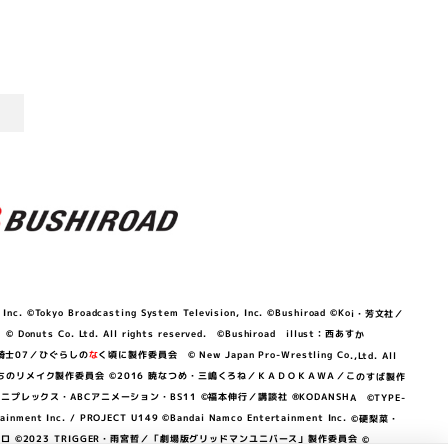
©Tokyo Broadcasting System Television, Inc. ©Bushiroad ©Koi・芳文社／
 © Donuts Co. Ltd. All rights reserved. ©Bushiroad illust：西あすか
竜騎士07／ひぐらしの
な
く頃に製作委員会 © New Japan Pro-Wrestling Co.,Ltd. All
OKAWA／ぼくたちのリメイク製作委員会 ©2016 暁なつめ・三嶋くろね／ＫＡＤＯＫＡＷＡ／このすば製作
 Lily／アニプレックス・ABCアニメーション・BS11 ©福本伸行／講談社 ®KODANSHA ©TYPE-
c. / PROJECT U149 ©Bandai Namco Entertainment Inc. ©硬梨菜・
©2023 TRIGGER・雨宮哲／「劇場版グリッドマンユニバース」製作委員会 ©