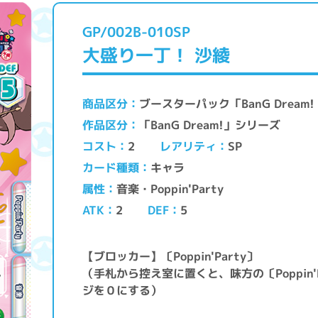
GP/002B-010SP
大盛り一丁！ 沙綾
ブースターパック「BanG Drea
商品区分
「BanG Dream!」シリーズ
作品区分
レアリティ
コスト
SP
2
キャラ
カード種類
音楽・Poppin'Party
属性
ATK
DEF
2
5
【ブロッカー】〔Poppin'Party〕
（手札から控え室に置くと、味方の〔Poppin
ジを０にする）