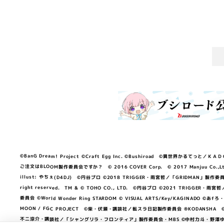
©BanG Dream! Project ©Craft Egg Inc. ©Bushiroad ©異世界かるてっと／ＫＡＤＯＫＡ
ご注文はBLOOM製作委員会ですか？ © 2016 COVER Corp. © 2017 Manjuu Co.,Ltd. & Yong
illust: やちぇ(D4DJ) ©円谷プロ ©2018 TRIGGER・雨宮哲／「GRIDMA
right reserved. TM & © TOHO CO., LTD. ©円谷プロ ©2021 TRI
委員会 ©World Wonder Ring STARDOM © VISUAL ARTS/Key/KAGINA
MOON / FGC PROJECT ©柴・伏瀬・講談社／転スラ日記製作委員会 ®KODANSHA ©2023 
不二涼介・講談社／「シャングリラ・フロンティア」製作委員会・MBS ©中村力斗・野澤ゆき