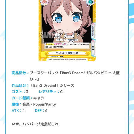
ブースターパック「BanG Dream! ガルパ☆ピコ ～大盛
商品区分
り～」
「BanG Dream!」シリーズ
作品区分
コスト
レアリティ
3
C
キャラ
カード種類
音楽・Poppin'Party
属性
ATK
4
6
DEF
いや、ハンバーグ定食だこれ