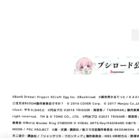
©BanG Dream! Project ©Craft Egg Inc. ©Bushiroad ©異世界かるてっと／ＫＡＤＯＫＡ
ご注文はBLOOM製作委員会ですか？ © 2016 COVER Corp. © 2017 Manjuu Co.,Ltd. & Yong
illust: やちぇ(D4DJ) ©円谷プロ ©2018 TRIGGER・雨宮哲／「GRIDMA
right reserved. TM & © TOHO CO., LTD. ©円谷プロ ©2021 TRI
委員会 ©World Wonder Ring STARDOM © VISUAL ARTS/Key/KAGINA
MOON / FGC PROJECT ©柴・伏瀬・講談社／転スラ日記製作委員会 ®KODANSHA ©2023 
不二涼介・講談社／「シャングリラ・フロンティア」製作委員会・MBS ©中村力斗・野澤ゆき