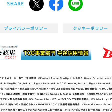
SHARE
プライバシーポリシー
クッキーポリシー
ＷＡ ©上海アリス幻樂団 ©Project Revue Starlight © 2023 Ateam Entertainment Inc. 
Shi Co.,Ltd. All Rights Reserved. © 2017 Yostar, Inc. All Rights Reserved.
N」製作委員会 ©長月達平・株式会社KADOKAWA刊／Re:ゼロから始める異世界生活2製作委員会 ©2020
GGER・雨宮哲／「DYNAZENON」製作委員会 © NEXON Games & Yostar ©木緒なち・KAD
DO ©あfろ・芳文社／野外活動委員会 ©C4 Connect Inc. ©てっぺんグランプリ実行委員会 ©Spider
暁なつめ・三嶋くろね／KADOKAWA／このすば爆焔製作委員会 ©Bandai Namco Entertainment In
子／集英社・君のことが大大大大大好きな製作委員会 ©IIS-P／ぽんのみち製作委員会 ©円谷プロ 