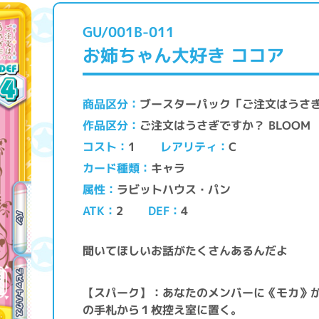
GU/001B-011
お姉ちゃん大好き ココア
ブースターパック「ご注文はうさぎ
商品区分
ご注文はうさぎですか？ BLOOM
作品区分
レアリティ
コスト
C
1
キャラ
カード種類
ラビットハウス・パン
属性
ATK
DEF
2
4
聞いてほしいお話がたくさんあるんだよ
【スパーク】：あなたのメンバーに《モカ》
の手札から１枚控え室に置く。