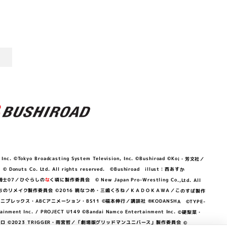
©Tokyo Broadcasting System Television, Inc. ©Bushiroad ©Koi・芳文社／
 © Donuts Co. Ltd. All rights reserved. ©Bushiroad illust：西あすか
竜騎士07／ひぐらしの
な
く頃に製作委員会 © New Japan Pro-Wrestling Co.,Ltd. All
OKAWA／ぼくたちのリメイク製作委員会 ©2016 暁なつめ・三嶋くろね／ＫＡＤＯＫＡＷＡ／このすば製作
 Lily／アニプレックス・ABCアニメーション・BS11 ©福本伸行／講談社 ®KODANSHA ©TYPE-
c. / PROJECT U149 ©Bandai Namco Entertainment Inc. ©硬梨菜・
©2023 TRIGGER・雨宮哲／「劇場版グリッドマンユニバース」製作委員会 ©