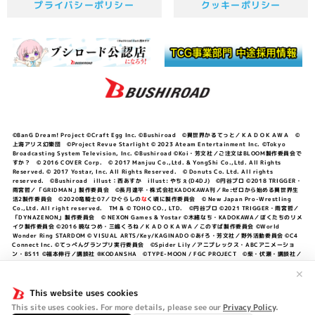
プライバシーポリシー
クッキーポリシー
©BanG Dream! Project ©Craft Egg Inc. ©Bushiroad ©異世界かるてっと／ＫＡＤＯＫＡＷＡ ©
上海アリス幻樂団 ©Project Revue Starlight © 2023 Ateam Entertainment Inc. ©Tokyo
Broadcasting System Television, Inc. ©Bushiroad ©Koi・芳文社／ご注文はBLOOM製作委員会で
すか？ © 2016 COVER Corp. © 2017 Manjuu Co.,Ltd. & YongShi Co.,Ltd. All Rights
Reserved. © 2017 Yostar, Inc. All Rights Reserved. © Donuts Co. Ltd. All rights
reserved. ©Bushiroad illust：西あすか illust: やちぇ(D4DJ) ©円谷プロ ©2018 TRIGGER・
雨宮哲／「GRIDMAN」製作委員会 ©長月達平・株式会社KADOKAWA刊／Re:ゼロから始める異世界生
活2製作委員会 ©2020竜騎士07／ひぐらしの
な
く頃に製作委員会 © New Japan Pro-Wrestling
Co.,Ltd. All right reserved. TM & © TOHO CO., LTD. ©円谷プロ ©2021 TRIGGER・雨宮哲／
「DYNAZENON」製作委員会 © NEXON Games & Yostar ©木緒なち・KADOKAWA／ぼくたちのリメ
イク製作委員会 ©2016 暁なつめ・三嶋くろね／ＫＡＤＯＫＡＷＡ／このすば製作委員会 ©World
Wonder Ring STARDOM © VISUAL ARTS/Key/KAGINADO ©あfろ・芳文社／野外活動委員会 ©C4
Connect Inc. ©てっぺんグランプリ実行委員会 ©Spider Lily／アニプレックス・ABCアニメーショ
ン・BS11 ©福本伸行／講談社 ®KODANSHA ©TYPE-MOON / FGC PROJECT ©柴・伏瀬・講談社／
転スラ日記製作委員会 ®KODANSHA ©2023 暁なつめ・三嶋くろね／KADOKAWA／このすば爆焔製作
委員会 ©Bandai Namco Entertainment Inc. / PROJECT U149 ©Bandai Namco
✕
Entertainment Inc. ©硬梨菜・不二涼介・講談社／「シャングリラ・フロンティア」製作委員会・MBS
©中村力斗・野澤ゆき子／集英社・君のことが大大大大大好きな製作委員会 ©IIS-P／ぽんのみち製作委
This website uses cookies
員会 ©円谷プロ ©2023 TRIGGER・雨宮哲／「劇場版グリッドマンユニバース」製作委員会 © NEXON
This site uses cookies. For more details, please see our
Privacy Policy
.
Games／アビドス商店街 ©プロジェクトラブライブ！蓮ノ空女学院スクールアイドルクラブ ©「勇気爆