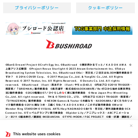
プライバシーポリシー
クッキーポリシー
©BanG Dream! Project ©Craft Egg Inc. ©Bushiroad ©異世界かるてっと／ＫＡＤＯＫＡＷＡ ©
上海アリス幻樂団 ©Project Revue Starlight © 2023 Ateam Entertainment Inc. ©Tokyo
Broadcasting System Television, Inc. ©Bushiroad ©Koi・芳文社／ご注文はBLOOM製作委員会で
すか？ © 2016 COVER Corp. © 2017 Manjuu Co.,Ltd. & YongShi Co.,Ltd. All Rights
Reserved. © 2017 Yostar, Inc. All Rights Reserved. © Donuts Co. Ltd. All rights
reserved. ©Bushiroad illust：西あすか illust: やちぇ(D4DJ) ©円谷プロ ©2018 TRIGGER・
雨宮哲／「GRIDMAN」製作委員会 ©長月達平・株式会社KADOKAWA刊／Re:ゼロから始める異世界生
活2製作委員会 ©2020竜騎士07／ひぐらしの
な
く頃に製作委員会 © New Japan Pro-Wrestling
Co.,Ltd. All right reserved. TM & © TOHO CO., LTD. ©円谷プロ ©2021 TRIGGER・雨宮哲／
「DYNAZENON」製作委員会 © NEXON Games & Yostar ©木緒なち・KADOKAWA／ぼくたちのリメ
イク製作委員会 ©2016 暁なつめ・三嶋くろね／ＫＡＤＯＫＡＷＡ／このすば製作委員会 ©World
Wonder Ring STARDOM © VISUAL ARTS/Key/KAGINADO ©あfろ・芳文社／野外活動委員会 ©C4
Connect Inc. ©てっぺんグランプリ実行委員会 ©Spider Lily／アニプレックス・ABCアニメーショ
ン・BS11 ©福本伸行／講談社 ®KODANSHA ©TYPE-MOON / FGC PROJECT ©柴・伏瀬・講談社／
転スラ日記製作委員会 ®KODANSHA ©2023 暁なつめ・三嶋くろね／KADOKAWA／このすば爆焔製作
委員会 ©Bandai Namco Entertainment Inc. / PROJECT U149 ©Bandai Namco
✕
Entertainment Inc. ©硬梨菜・不二涼介・講談社／「シャングリラ・フロンティア」製作委員会・MBS
©中村力斗・野澤ゆき子／集英社・君のことが大大大大大好きな製作委員会 ©IIS-P／ぽんのみち製作委
This website uses cookies
員会 ©円谷プロ ©2023 TRIGGER・雨宮哲／「劇場版グリッドマンユニバース」製作委員会 © NEXON