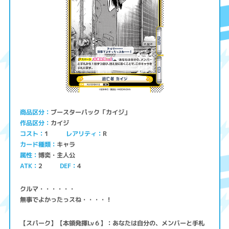
ブースターパック「カイジ」
商品区分
カイジ
作品区分
コスト
レアリティ
1
R
キャラ
カード種類
博奕・主人公
属性
ATK
2
4
DEF
クルマ・・・・・・
無事でよかったっスね・・・・！
【スパーク】【本領発揮Lv６】：あなたは自分の、メンバーと手札