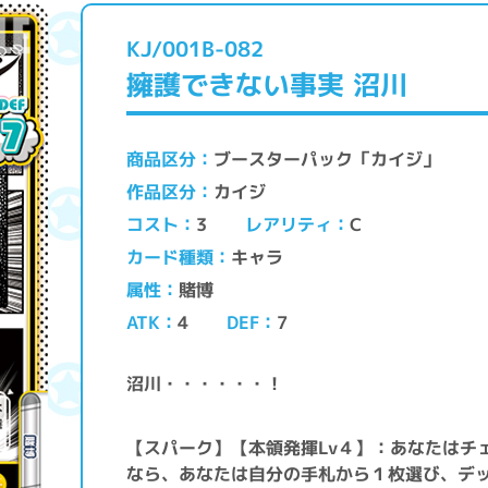
KJ/001B-082
擁護できない事実 沼川
ブースターパック「カイジ」
商品区分
カイジ
作品区分
レアリティ
コスト
C
3
キャラ
カード種類
賭博
属性
ATK
DEF
4
7
沼川・・・・・・！
【スパーク】【本領発揮Lv４】：あなたはチ
なら、あなたは自分の手札から１枚選び、デ