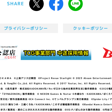
SHARE
プライバシーポリシー
クッキーポリシー
ＷＡ ©上海アリス幻樂団 ©Project Revue Starlight © 2023 Ateam Entertainment Inc. 
Shi Co.,Ltd. All Rights Reserved. © 2017 Yostar, Inc. All Rights Reserved.
N」製作委員会 ©長月達平・株式会社KADOKAWA刊／Re:ゼロから始める異世界生活2製作委員会 ©2020
GGER・雨宮哲／「DYNAZENON」製作委員会 © NEXON Games & Yostar ©木緒なち・KAD
DO ©あfろ・芳文社／野外活動委員会 ©C4 Connect Inc. ©てっぺんグランプリ実行委員会 ©Spider
暁なつめ・三嶋くろね／KADOKAWA／このすば爆焔製作委員会 ©Bandai Namco Entertainment In
子／集英社・君のことが大大大大大好きな製作委員会 ©IIS-P／ぽんのみち製作委員会 ©円谷プロ 