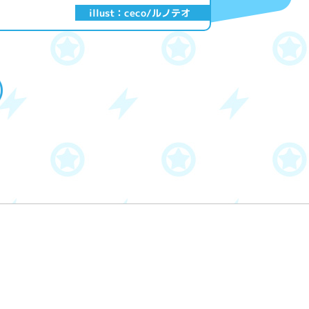
illust：ceco/ルノテオ