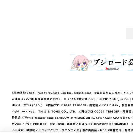
©BanG Dream! Project ©Craft Egg Inc. ©Bushiroad ©異世界かるてっと／ＫＡＤＯＫＡ
ご注文はBLOOM製作委員会ですか？ © 2016 COVER Corp. © 2017 Manjuu Co.,Ltd. & Yong
illust: やちぇ(D4DJ) ©円谷プロ ©2018 TRIGGER・雨宮哲／「GRIDMA
right reserved. TM & © TOHO CO., LTD. ©円谷プロ ©2021 TRI
委員会 ©World Wonder Ring STARDOM © VISUAL ARTS/Key/KAGINA
MOON / FGC PROJECT ©柴・伏瀬・講談社／転スラ日記製作委員会 ®KODANSHA ©2023 
不二涼介・講談社／「シャングリラ・フロンティア」製作委員会・MBS ©中村力斗・野澤ゆき