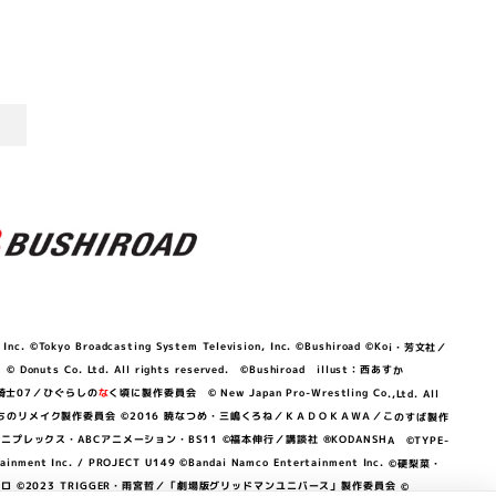
©Tokyo Broadcasting System Television, Inc. ©Bushiroad ©Koi・芳文社／
 © Donuts Co. Ltd. All rights reserved. ©Bushiroad illust：西あすか
竜騎士07／ひぐらしの
な
く頃に製作委員会 © New Japan Pro-Wrestling Co.,Ltd. All
OKAWA／ぼくたちのリメイク製作委員会 ©2016 暁なつめ・三嶋くろね／ＫＡＤＯＫＡＷＡ／このすば製作
 Lily／アニプレックス・ABCアニメーション・BS11 ©福本伸行／講談社 ®KODANSHA ©TYPE-
c. / PROJECT U149 ©Bandai Namco Entertainment Inc. ©硬梨菜・
©2023 TRIGGER・雨宮哲／「劇場版グリッドマンユニバース」製作委員会 ©