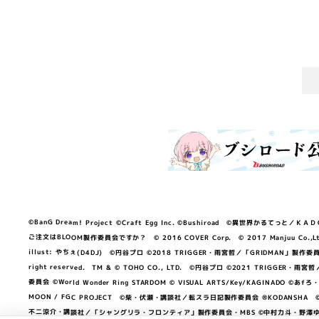
©BanG Dream! Project ©Craft Egg Inc. ©Bushiroad ©異世界かるてっと／ＫＡＤＯＫＡ
ご注文はBLOOM製作委員会ですか？ © 2016 COVER Corp. © 2017 Manjuu Co.,Ltd. & Yong
illust: やちぇ(D4DJ) ©円谷プロ ©2018 TRIGGER・雨宮哲／「GRIDMA
right reserved. TM & © TOHO CO., LTD. ©円谷プロ ©2021 TRI
委員会 ©World Wonder Ring STARDOM © VISUAL ARTS/Key/KAGINA
MOON / FGC PROJECT ©柴・伏瀬・講談社／転スラ日記製作委員会 ®KODANSHA ©2023 
不二涼介・講談社／「シャングリラ・フロンティア」製作委員会・MBS ©中村力斗・野澤ゆき