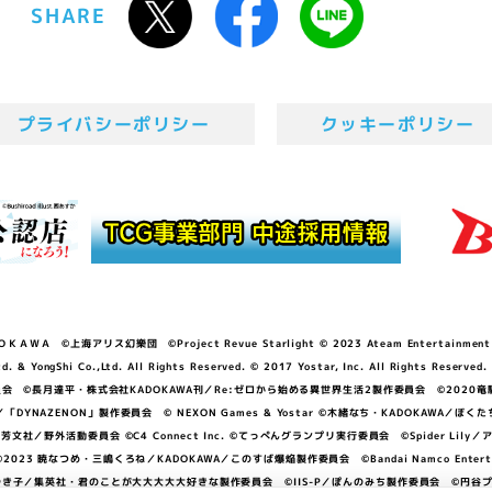
SHARE
プライバシーポリシー
クッキーポリシー
ＷＡ ©上海アリス幻樂団 ©Project Revue Starlight © 2023 Ateam Entertainment Inc. 
Shi Co.,Ltd. All Rights Reserved. © 2017 Yostar, Inc. All Rights Reserved.
N」製作委員会 ©長月達平・株式会社KADOKAWA刊／Re:ゼロから始める異世界生活2製作委員会 ©2020
GGER・雨宮哲／「DYNAZENON」製作委員会 © NEXON Games & Yostar ©木緒なち・KAD
DO ©あfろ・芳文社／野外活動委員会 ©C4 Connect Inc. ©てっぺんグランプリ実行委員会 ©Spider
暁なつめ・三嶋くろね／KADOKAWA／このすば爆焔製作委員会 ©Bandai Namco Entertainment In
子／集英社・君のことが大大大大大好きな製作委員会 ©IIS-P／ぽんのみち製作委員会 ©円谷プロ 