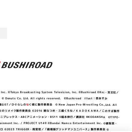
©Tokyo Broadcasting System Television, Inc. ©Bushiroad ©Koi・芳文社／
 © Donuts Co. Ltd. All rights reserved. ©Bushiroad illust：西あすか
竜騎士07／ひぐらしの
な
く頃に製作委員会 © New Japan Pro-Wrestling Co.,Ltd. All
OKAWA／ぼくたちのリメイク製作委員会 ©2016 暁なつめ・三嶋くろね／ＫＡＤＯＫＡＷＡ／このすば製作
 Lily／アニプレックス・ABCアニメーション・BS11 ©福本伸行／講談社 ®KODANSHA ©TYPE-
c. / PROJECT U149 ©Bandai Namco Entertainment Inc. ©硬梨菜・
©2023 TRIGGER・雨宮哲／「劇場版グリッドマンユニバース」製作委員会 ©