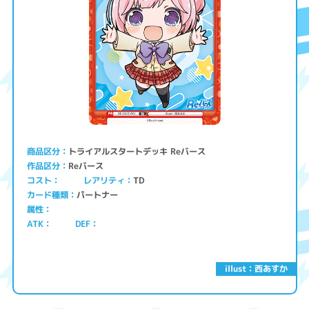
トライアルスタートデッキ Reバース
商品区分
Reバース
作品区分
コスト
レアリティ
TD
パートナー
カード種類
属性
ATK
DEF
illust：西あすか