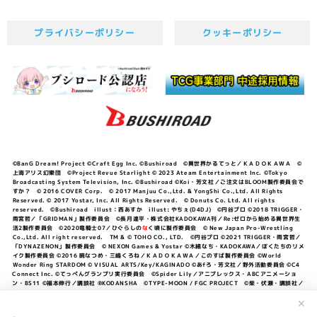
プライバシーポリシー
クッキーポリシー
©BanG Dream! Project ©Craft Egg Inc. ©Bushiroad ©異世界かるてっと／ＫＡＤＯＫＡＷＡ ©
上海アリス幻樂団 ©Project Revue Starlight © 2023 Ateam Entertainment Inc. ©Tokyo
Broadcasting System Television, Inc. ©Bushiroad ©Koi・芳文社／ご注文はBLOOM製作委員会で
すか？ © 2016 COVER Corp. © 2017 Manjuu Co.,Ltd. & YongShi Co.,Ltd. All Rights
Reserved. © 2017 Yostar, Inc. All Rights Reserved. © Donuts Co. Ltd. All rights
reserved. ©Bushiroad illust：西あすか illust: やちぇ(D4DJ) ©円谷プロ ©2018 TRIGGER・
雨宮哲／「GRIDMAN」製作委員会 ©長月達平・株式会社KADOKAWA刊／Re:ゼロから始める異世界生
活2製作委員会 ©2020竜騎士07／ひぐらしの
な
く頃に製作委員会 © New Japan Pro-Wrestling
Co.,Ltd. All right reserved. TM & © TOHO CO., LTD. ©円谷プロ ©2021 TRIGGER・雨宮哲／
「DYNAZENON」製作委員会 © NEXON Games & Yostar ©木緒なち・KADOKAWA／ぼくたちのリメ
イク製作委員会 ©2016 暁なつめ・三嶋くろね／ＫＡＤＯＫＡＷＡ／このすば製作委員会 ©World
Wonder Ring STARDOM © VISUAL ARTS/Key/KAGINADO ©あfろ・芳文社／野外活動委員会 ©C4
Connect Inc. ©てっぺんグランプリ実行委員会 ©Spider Lily／アニプレックス・ABCアニメーショ
ン・BS11 ©福本伸行／講談社 ®KODANSHA ©TYPE-MOON / FGC PROJECT ©柴・伏瀬・講談社／
転スラ日記製作委員会 ®KODANSHA ©2023 暁なつめ・三嶋くろね／KADOKAWA／このすば爆焔製作
委員会 ©Bandai Namco Entertainment Inc. / PROJECT U149 ©Bandai Namco
✕
Entertainment Inc. ©硬梨菜・不二涼介・講談社／「シャングリラ・フロンティア」製作委員会・MBS