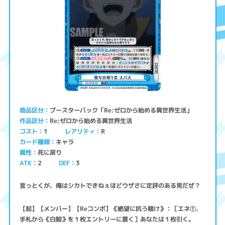
ブースターパック「Re:ゼロから始める異世界生活」
商品区分
Re:ゼロから始める異世界生活
作品区分
コスト
レアリティ
1
R
キャラ
カード種類
死に戻り
属性
ATK
2
3
DEF
言っとくが、俺はシカトできねぇほどウザさに定評のある男だぜ？
【起】【メンバー】【Reコンボ】《絶望に抗う賭け》：［エネ①、
手札から《白鯨》を１枚エントリーに置く］あなたは１枚引く。