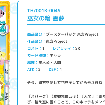
TH/001B-004S
巫女の箒 霊夢
ブースターパック 東方Project
商品区分
東方Project
作品区分
レアリティ
コスト
SR
1
キャラ
カード種類
主人公・人間
属性
ATK
DEF
2
4
そう、貴方を倒して花を戻してから考えるわ
【スパーク】【本領発揮Lv３】〔人間〕：あ
び、控え室に置くことで、このキャラをメン