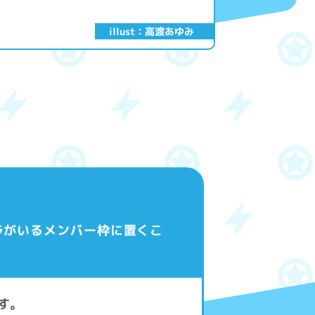
illust：高渡あゆみ
ラがいるメンバー枠に置くこ
す。