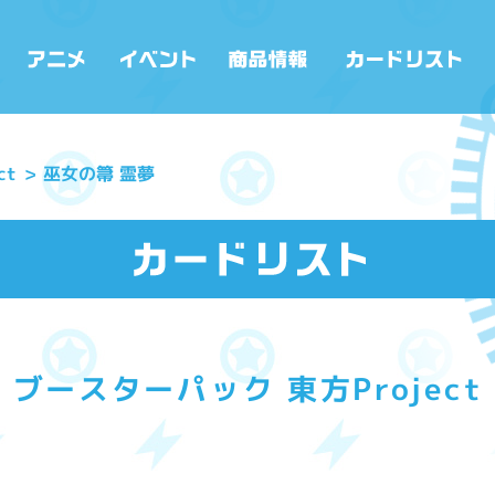
ct
巫女の箒 霊夢
ブースターパック 東方Project