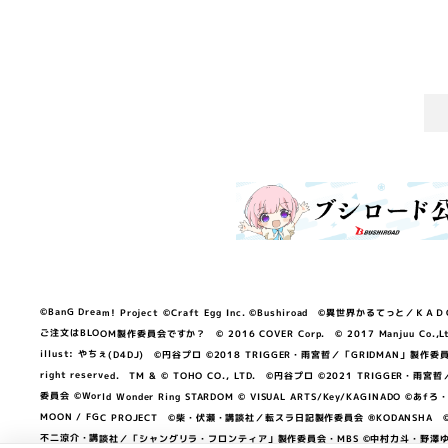
©BanG Dream! Project ©Craft Egg Inc. ©Bushiroad ©異世界かるてっと／ＫＡＤＯＫＡ
ご注文はBLOOM製作委員会ですか？ © 2016 COVER Corp. © 2017 Manjuu Co.,Ltd. & Yong
illust: やちぇ(D4DJ) ©円谷プロ ©2018 TRIGGER・雨宮哲／「GRIDMA
right reserved. TM & © TOHO CO., LTD. ©円谷プロ ©2021 TRI
委員会 ©World Wonder Ring STARDOM © VISUAL ARTS/Key/KAGINA
MOON / FGC PROJECT ©柴・伏瀬・講談社／転スラ日記製作委員会 ®KODANSHA ©2023 
不二涼介・講談社／「シャングリラ・フロンティア」製作委員会・MBS ©中村力斗・野澤ゆき