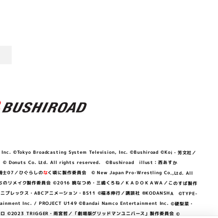
©Tokyo Broadcasting System Television, Inc. ©Bushiroad ©Koi・芳文社／
 © Donuts Co. Ltd. All rights reserved. ©Bushiroad illust：西あすか
竜騎士07／ひぐらしの
な
く頃に製作委員会 © New Japan Pro-Wrestling Co.,Ltd. All
OKAWA／ぼくたちのリメイク製作委員会 ©2016 暁なつめ・三嶋くろね／ＫＡＤＯＫＡＷＡ／このすば製作
 Lily／アニプレックス・ABCアニメーション・BS11 ©福本伸行／講談社 ®KODANSHA ©TYPE-
c. / PROJECT U149 ©Bandai Namco Entertainment Inc. ©硬梨菜・
©2023 TRIGGER・雨宮哲／「劇場版グリッドマンユニバース」製作委員会 ©