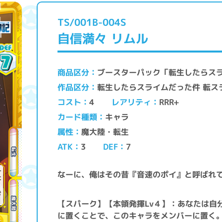
TS/001B-004S
自信満々 リムル
ブースターパック「転生したらス
商品区分
転生したらスライムだった件 転ス
作品区分
レアリティ
コスト
RRR+
4
キャラ
カード種類
魔大陸・転生
属性
ATK
DEF
3
7
なーに、俺はその昔『音速のポイ』と呼ばれ
【スパーク】【本領発揮Lv４】：あなたは自
に置くことで、このキャラをメンバーに置く