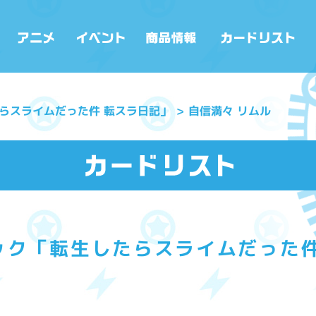
らスライムだった件 転スラ日記」
自信満々 リムル
ック「転生したらスライムだった件