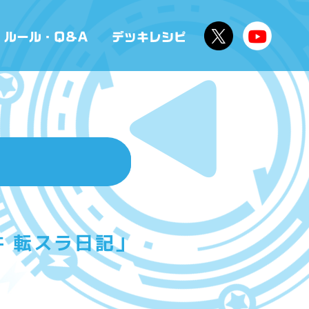
 転スラ日記」