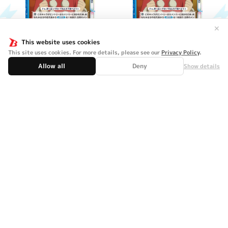
✕
This website uses cookies
This site uses cookies. For more details, please see our
Privacy Policy
.
Allow all
Deny
Show details