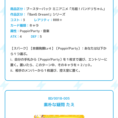
ブースターパック ミニアニメ「元祖！バンドリちゃん」
商品区分
「BanG Dream!」シリーズ
作品区分
コスト
レアリティ
RRR＋
3
キャラ
カード種類
Poppin'Party・音楽
属性
ATK
4
5
DEF
【スパーク】【本領発揮Lv４】〔Poppin'Party〕：あなたは以下か
ら１つ選ぶ。
ⅰ．自分の手札から〔Poppin'Party〕を１枚まで選び、エントリーに
置く。置いたら、このターン中、そのキャラを＋２/±０。
ⅱ．相手のメンバーから１枚選び、控え室に置く。
BD/001B-005
素朴な疑問 たえ