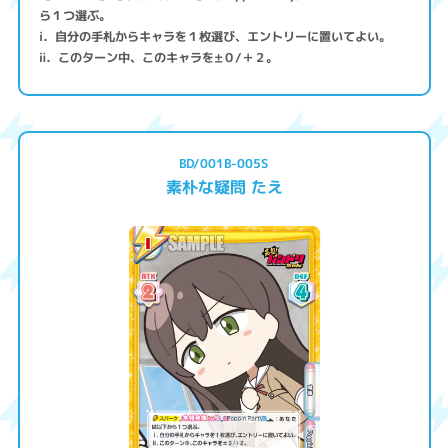
ら１つ選ぶ。
ⅰ．自分の手札からキャラを１枚選び、エントリーに置いてよい。
ⅱ．このターン中、このキャラを±０/＋２。
BD/001B-005S
素朴な疑問 たえ