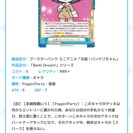
ブースターパック ミニアニメ「元祖！バンドリちゃん」
商品区分
「BanG Dream!」シリーズ
作品区分
コスト
レアリティ
RRR＋
5
キャラ
カード種類
Poppin'Party・音楽
属性
ATK
5
7
DEF
【自】【本領発揮Lv５】〔Poppin'Party〕：このキャラがデッキ以
外からエントリーに置かれた時、あなたは自分の手札から１枚選
び、控え室に置くことで、このターンこのキャラの次のアタックは
パートナーアタックになり、そのアタック中、相手はキャラの【ス
パーク】を使えない。