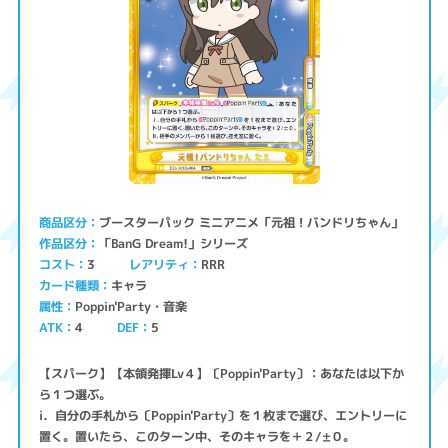
ブースターパック ミニアニメ「元祖！バンドリちゃん」
商品区分
「BanG Dream!」シリーズ
作品区分
コスト
レアリティ
RRR
3
キャラ
カード種類
Poppin'Party・音楽
属性
ATK
4
5
DEF
【スパーク】【本領発揮Lv４】〔Poppin'Party〕：あなたは以下か
ら１つ選ぶ。
ⅰ．自分の手札から〔Poppin'Party〕を１枚まで選び、エントリーに
置く。置いたら、このターン中、そのキャラを＋２/±０。