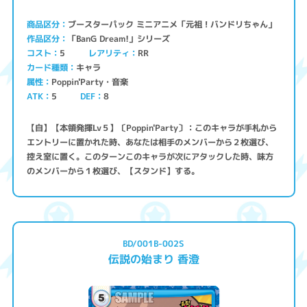
ブースターパック ミニアニメ「元祖！バンドリちゃん」
商品区分
「BanG Dream!」シリーズ
作品区分
コスト
レアリティ
RR
5
キャラ
カード種類
Poppin'Party・音楽
属性
ATK
5
8
DEF
【自】【本領発揮Lv５】〔Poppin'Party〕：このキャラが手札から
エントリーに置かれた時、あなたは相手のメンバーから２枚選び、
控え室に置く。このターンこのキャラが次にアタックした時、味方
のメンバーから１枚選び、【スタンド】する。
BD/001B-002S
伝説の始まり 香澄