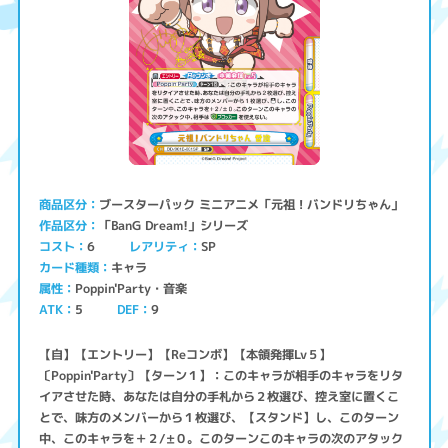
ブースターパック ミニアニメ「元祖！バンドリちゃん」
商品区分
「BanG Dream!」シリーズ
作品区分
コスト
レアリティ
SP
6
キャラ
カード種類
Poppin'Party・音楽
属性
ATK
5
9
DEF
【自】【エントリー】【Reコンボ】【本領発揮Lv５】
〔Poppin'Party〕【ターン１】：このキャラが相手のキャラをリタ
イアさせた時、あなたは自分の手札から２枚選び、控え室に置くこ
とで、味方のメンバーから１枚選び、【スタンド】し、このターン
中、このキャラを＋２/±０。このターンこのキャラの次のアタック