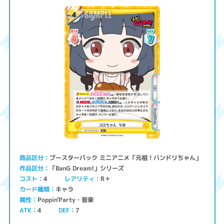
ブースターパック ミニアニメ「元祖！バンドリちゃん」
商品区分
「BanG Dream!」シリーズ
作品区分
コスト
レアリティ
R＋
4
キャラ
カード種類
Poppin'Party・音楽
属性
ATK
4
7
DEF