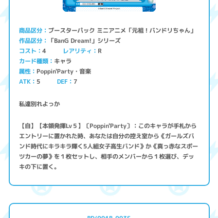
ブースターパック ミニアニメ「元祖！バンドリちゃん」
商品区分
「BanG Dream!」シリーズ
作品区分
コスト
レアリティ
4
R
キャラ
カード種類
Poppin'Party・音楽
属性
ATK
5
7
DEF
私達別れよっか
【自】【本領発揮Lv５】〔Poppin'Party〕：このキャラが手札から
エントリーに置かれた時、あなたは自分の控え室から《ガールズバ
ンド時代にキラキラ輝く5人組女子高生バンド》か《真っ赤なスポー
ツカーの夢》を１枚セットし、相手のメンバーから１枚選び、デッ
キの下に置く。