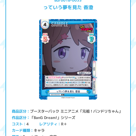
BD/001B-003S
っていう夢を見た 香澄
ブースターパック ミニアニメ「元祖！バンドリちゃん」
商品区分
「BanG Dream!」シリーズ
作品区分
コスト
レアリティ
R＋
4
キャラ
カード種類