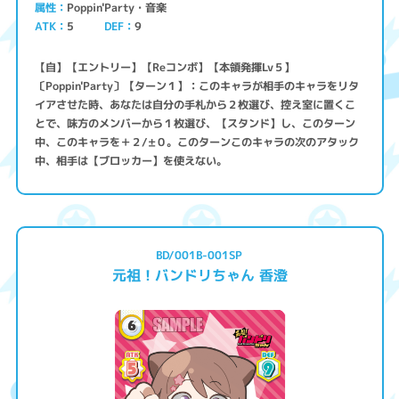
Poppin'Party・音楽
属性
ATK
5
9
DEF
【自】【エントリー】【Reコンボ】【本領発揮Lv５】
〔Poppin'Party〕【ターン１】：このキャラが相手のキャラをリタ
イアさせた時、あなたは自分の手札から２枚選び、控え室に置くこ
とで、味方のメンバーから１枚選び、【スタンド】し、このターン
中、このキャラを＋２/±０。このターンこのキャラの次のアタック
中、相手は【ブロッカー】を使えない。
BD/001B-001SP
元祖！バンドリちゃん 香澄