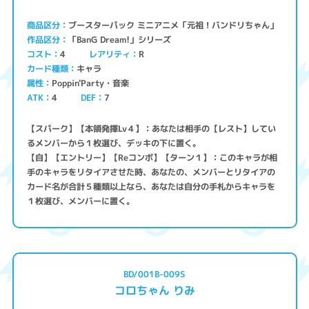
ブースターパック ミニアニメ「元祖！バンドリちゃん」
商品区分
「BanG Dream!」シリーズ
作品区分
コスト
レアリティ
4
R
キャラ
カード種類
Poppin'Party・音楽
属性
ATK
4
7
DEF
【スパーク】【本領発揮Lv４】：あなたは相手の【レスト】してい
るメンバーから１枚選び、デッキの下に置く。
【自】【エントリー】【Reコンボ】【ターン１】：このキャラが相
手のキャラをリタイアさせた時、あなたの、メンバーとリタイアの
カード名が合計５種類以上なら、あなたは自分の手札からキャラを
１枚選び、メンバーに置く。
BD/001B-009S
コロちゃん りみ