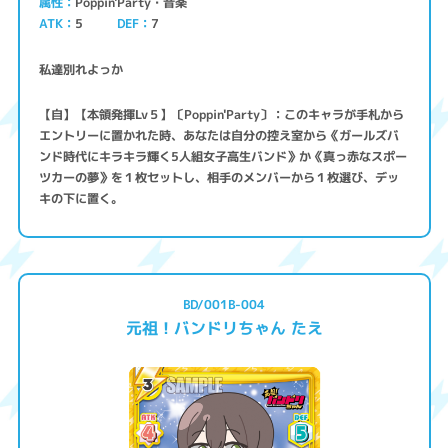
Poppin'Party・音楽
属性
ATK
5
7
DEF
私達別れよっか
【自】【本領発揮Lv５】〔Poppin'Party〕：このキャラが手札から
エントリーに置かれた時、あなたは自分の控え室から《ガールズバ
ンド時代にキラキラ輝く5人組女子高生バンド》か《真っ赤なスポー
ツカーの夢》を１枚セットし、相手のメンバーから１枚選び、デッ
キの下に置く。
BD/001B-004
元祖！バンドリちゃん たえ