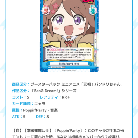
ブースターパック ミニアニメ「元祖！バンドリちゃん」
商品区分
「BanG Dream!」シリーズ
作品区分
コスト
レアリティ
RR＋
5
キャラ
カード種類
Poppin'Party・音楽
属性
ATK
5
8
DEF
【自】【本領発揮Lv５】〔Poppin'Party〕：このキャラが手札から
エントリーに置かれた時、あなたは相手のメンバーから２枚選び、