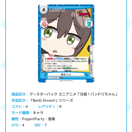
ブースターパック ミニアニメ「元祖！バンドリちゃん」
商品区分
「BanG Dream!」シリーズ
作品区分
コスト
レアリティ
4
R
キャラ
カード種類
Poppin'Party・音楽
属性
ATK
4
7
DEF