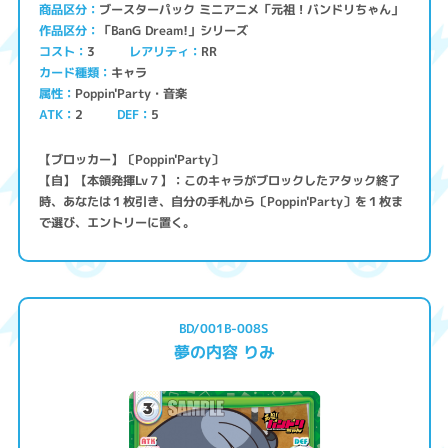
ブースターパック ミニアニメ「元祖！バンドリちゃん」
商品区分
「BanG Dream!」シリーズ
作品区分
コスト
レアリティ
RR
3
キャラ
カード種類
Poppin'Party・音楽
属性
ATK
2
5
DEF
【ブロッカー】〔Poppin'Party〕
【自】【本領発揮Lv７】：このキャラがブロックしたアタック終了
時、あなたは１枚引き、自分の手札から〔Poppin'Party〕を１枚ま
で選び、エントリーに置く。
BD/001B-008S
夢の内容 りみ