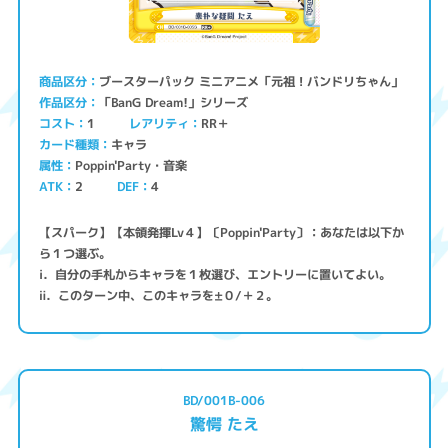
ブースターパック ミニアニメ「元祖！バンドリちゃん」
商品区分
「BanG Dream!」シリーズ
作品区分
コスト
レアリティ
RR＋
1
キャラ
カード種類
Poppin'Party・音楽
属性
ATK
2
4
DEF
【スパーク】【本領発揮Lv４】〔Poppin'Party〕：あなたは以下か
ら１つ選ぶ。
ⅰ．自分の手札からキャラを１枚選び、エントリーに置いてよい。
ⅱ．このターン中、このキャラを±０/＋２。
BD/001B-006
驚愕 たえ