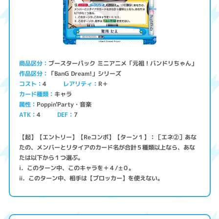
ブースターパック ミニアニメ「元祖！バンドリちゃん」
商品区分
「BanG Dream!」シリーズ
作品区分
コスト
レアリティ
R＋
4
キャラ
カード種類
Poppin'Party・音楽
属性
ATK
4
7
DEF
【起】【エントリー】【Reコンボ】【ターン１】：［エネ②］あな
たの、メンバーとリタイアのカード名が合計５種類以上なら、あな
たは以下から１つ選ぶ。
ⅰ．このターン中、このキャラを＋４/±０。
ⅱ．このターン中、相手は【ブロッカー】を使えない。