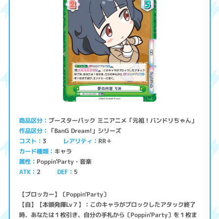
ブースターパック ミニアニメ「元祖！バンドリちゃん」
商品区分
「BanG Dream!」シリーズ
作品区分
コスト
レアリティ
RR＋
3
キャラ
カード種類
Poppin'Party・音楽
属性
ATK
2
5
DEF
【ブロッカー】〔Poppin'Party〕
【自】【本領発揮Lv７】：このキャラがブロックしたアタック終了
時、あなたは１枚引き、自分の手札から〔Poppin'Party〕を１枚ま