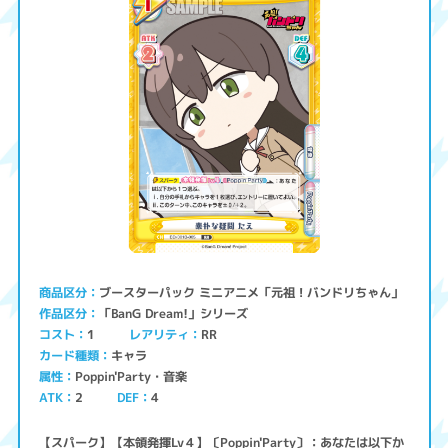
ブースターパック ミニアニメ「元祖！バンドリちゃん」
商品区分
「BanG Dream!」シリーズ
作品区分
コスト
レアリティ
RR
1
キャラ
カード種類
Poppin'Party・音楽
属性
ATK
2
4
DEF
【スパーク】【本領発揮Lv４】〔Poppin'Party〕：あなたは以下か