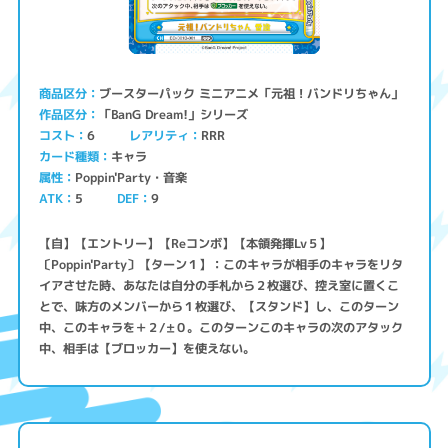
ブースターパック ミニアニメ「元祖！バンドリちゃん」
商品区分
「BanG Dream!」シリーズ
作品区分
コスト
レアリティ
RRR
6
キャラ
カード種類
Poppin'Party・音楽
属性
ATK
5
9
DEF
【自】【エントリー】【Reコンボ】【本領発揮Lv５】
〔Poppin'Party〕【ターン１】：このキャラが相手のキャラをリタ
イアさせた時、あなたは自分の手札から２枚選び、控え室に置くこ
とで、味方のメンバーから１枚選び、【スタンド】し、このターン
中、このキャラを＋２/±０。このターンこのキャラの次のアタック
中、相手は【ブロッカー】を使えない。