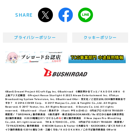
SHARE
プライバシーポリシー
クッキーポリシー
©BanG Dream! Project ©Craft Egg Inc. ©Bushiroad ©異世界かるてっと／ＫＡＤＯＫＡＷＡ ©
上海アリス幻樂団 ©Project Revue Starlight © 2023 Ateam Entertainment Inc. ©Tokyo
Broadcasting System Television, Inc. ©Bushiroad ©Koi・芳文社／ご注文はBLOOM製作委員会で
すか？ © 2016 COVER Corp. © 2017 Manjuu Co.,Ltd. & YongShi Co.,Ltd. All Rights
Reserved. © 2017 Yostar, Inc. All Rights Reserved. © Donuts Co. Ltd. All rights
reserved. ©Bushiroad illust：西あすか illust: やちぇ(D4DJ) ©円谷プロ ©2018 TRIGGER・
雨宮哲／「GRIDMAN」製作委員会 ©長月達平・株式会社KADOKAWA刊／Re:ゼロから始める異世界生
活2製作委員会 ©2020竜騎士07／ひぐらしの
な
く頃に製作委員会 © New Japan Pro-Wrestling
Co.,Ltd. All right reserved. TM & © TOHO CO., LTD. ©円谷プロ ©2021 TRIGGER・雨宮哲／
「DYNAZENON」製作委員会 © NEXON Games & Yostar ©木緒なち・KADOKAWA／ぼくたちのリメ
イク製作委員会 ©2016 暁なつめ・三嶋くろね／ＫＡＤＯＫＡＷＡ／このすば製作委員会 ©World